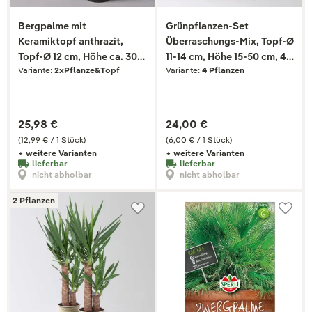
Bergpalme mit
Grünpflanzen-Set
Keramiktopf anthrazit,
Überraschungs-Mix, Topf-Ø
Topf-Ø 12 cm, Höhe ca. 30
11-14 cm, Höhe 15-50 cm, 4
Variante:
2xPflanze&Topf
Variante:
4 Pflanzen
cm, 2er-Set
Pflanzen
25,98 €
24,00 €
(12,99 € / 1 Stück)
(6,00 € / 1 Stück)
+ weitere Varianten
+ weitere Varianten
lieferbar
lieferbar
nicht abholbar
nicht abholbar
2 Pflanzen