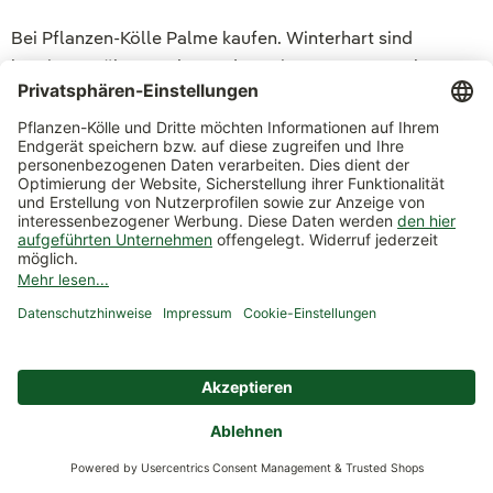
Bei Pflanzen-Kölle Palme kaufen. Winterhart sind
bestimmte ältere Palmen, denn sie vertragen auch
niedrige Temperaturen und können somit auch im Winter
im Freien gelassen werden. Wichtig ist jedoch trotzdem
ein sorgfältiger
Winterschutz
. Dafür können Palmen im
Pflanzkübel
an einen geschützten Ort, wie z.B. eine
Hauswand gestellt werden. Zudem sollten sowohl
der Kübel als auch der Stamm und die Palmwedel mit
Vlies umwickelt werden. Verwenden Sie am besten ein
helles Vlies, damit mehr Licht zur Pflanze durchkommt.
Die Erde sollte mit Mulch oder speziellen Kokosscheiben
abgedeckt werden. Wichtig ist zudem auch, dass die
Pflanze auch im Winter gegossen wird, sonst können
unschöne Trockenschäden an der Palme auftreten. Jetzt
Palme kaufen - winterhart und pflegeleicht.