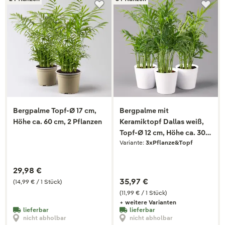
Bergpalme Topf-Ø 17 cm,
Bergpalme mit
Höhe ca. 60 cm, 2 Pflanzen
Keramiktopf Dallas weiß,
Topf-Ø 12 cm, Höhe ca. 30
Variante:
3xPflanze&Topf
cm, 3er-Set
29,98 €
35,97 €
(14,99 € / 1 Stück)
(11,99 € / 1 Stück)
+ weitere Varianten
lieferbar
lieferbar
nicht abholbar
nicht abholbar