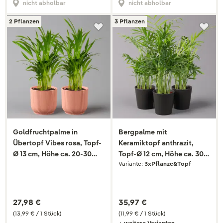
nicht abholbar
nicht abholbar
2 Pflanzen
3 Pflanzen
Goldfruchtpalme in
Bergpalme mit
Übertopf Vibes rosa, Topf-
Keramiktopf anthrazit,
Ø 13 cm, Höhe ca. 20-30
Topf-Ø 12 cm, Höhe ca. 30
Variante:
3xPflanze&Topf
cm, 2er-Set
cm, 3er-Set
27,98 €
35,97 €
(13,99 € / 1 Stück)
(11,99 € / 1 Stück)
+ weitere Varianten