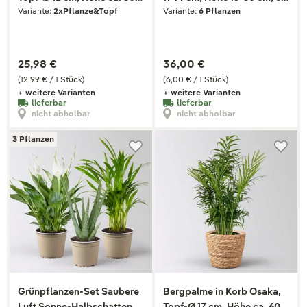
Variante:
2xPflanze&Topf
Variante:
6 Pflanzen
cm, 2er-Set
Pflanzen
25,98 €
36,00 €
(12,99 € / 1 Stück)
(6,00 € / 1 Stück)
+ weitere Varianten
+ weitere Varianten
lieferbar
lieferbar
nicht abholbar
nicht abholbar
3 Pflanzen
Grünpflanzen-Set Saubere
Bergpalme in Korb Osaka,
Luft Sonne-Halbschatten,
Topf-Ø 17 cm, Höhe ca. 60