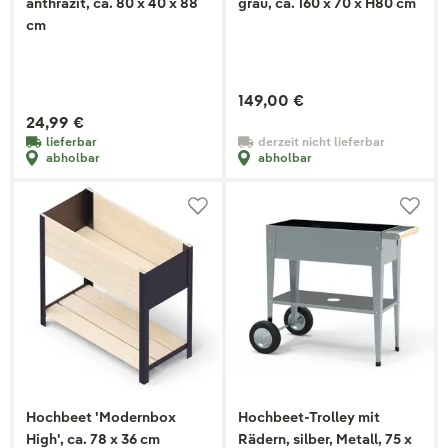
anthrazit, ca. 80 x 40 x 88
grau, ca. 160 x 70 x H80 cm
cm
149,00 €
24,99 €
lieferbar
derzeit nicht lieferbar
abholbar
abholbar
Hochbeet 'Modernbox
Hochbeet-Trolley mit
High', ca. 78 x 36 cm
Rädern, silber, Metall, 75 x