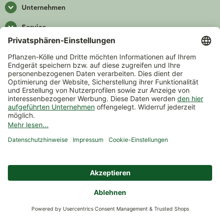
Unternehmen
Service
Verantwortung
Beratung & Inspirationen
Zahlung & Versand
Versand
Zahlarten
*Alle Preise inkl. gesetzlicher Mehrwertsteuer zzgl.
Versand
.
Mindestbestellwert 14,90 €, ausgenommen sind Gutscheine und