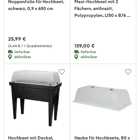
Noppenfolie für Hochbeet,
Maxi-Hochbeet mit 2
schwarz, 0,9 x 650 cm
Fächern, anthrazit,
Polypropylen, L150 x B76 x
H78 cm
25,99 €
159,00 €
(4,44 € / 1 Quadratmeter)
lieferbar
lieferbar
abholbar
abholbar
Hochbeet mit Deckel,
Haube für Hochbeete, 80 x