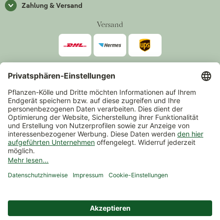
Zahlung & Versand
Versand
Zahlarten
*Alle Preise inkl. gesetzlicher Mehrwertsteuer zzgl.
Versand
.
Mindestbestellwert 14,90 €, ausgenommen sind Gutscheine und
Events.
Vertrag widerrufen
© 2026 Pflanzen-Kölle Gartencenter GmbH & Co. KG
AGB
Widerrufsrecht
Datenschutz
Impressum