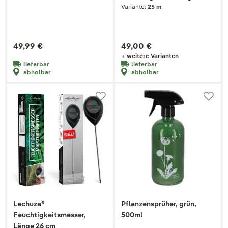
Variante:
25 m
druckfest
49,99 €
49,00 €
+ weitere Varianten
lieferbar
lieferbar
abholbar
abholbar
Lechuza®
Pflanzensprüher, grün,
Feuchtigkeitsmesser,
500ml
Länge 26 cm