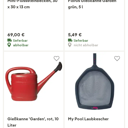
Mini-Flusssteinbecken, 30
Florus Gießkanne Garden
x 30 x 13 cm
grün, 5 l
69,00 €
5,49 €
lieferbar
lieferbar
abholbar
nicht abholbar
Gießkanne 'Garden', rot, 10
My Pool Laubkescher
Liter