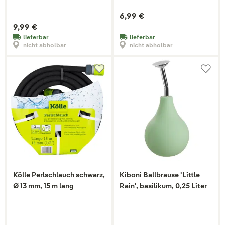
6,99 €
9,99 €
lieferbar
lieferbar
nicht abholbar
nicht abholbar
Kölle Perlschlauch schwarz,
Kiboni Ballbrause 'Little
Ø 13 mm, 15 m lang
Rain', basilikum, 0,25 Liter