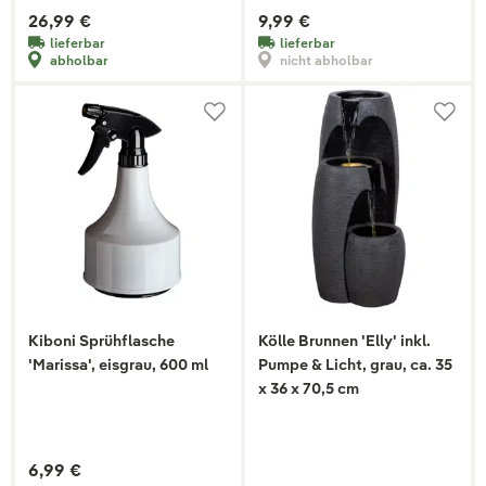
26,99 €
9,99 €
lieferbar
lieferbar
abholbar
nicht abholbar
Kiboni Sprühflasche
Kölle Brunnen 'Elly' inkl.
'Marissa', eisgrau, 600 ml
Pumpe & Licht, grau, ca. 35
x 36 x 70,5 cm
6,99 €