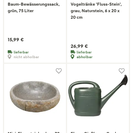
Baum-Bewässerungssack,
Vogeltränke 'Fluss-Stein',
grün, 75 Liter
grau, Naturstein, 6 x 20 x
20 cm
15,99 €
26,99 €
lieferbar
lieferbar
nicht abholbar
abholbar