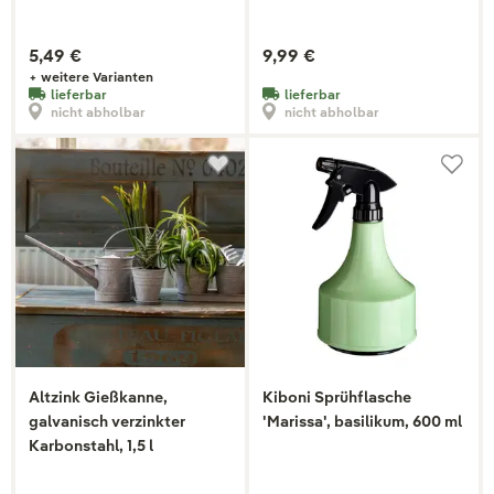
5,49 €
9,99 €
+ weitere Varianten
lieferbar
lieferbar
nicht abholbar
nicht abholbar
Altzink Gießkanne,
Kiboni Sprühflasche
galvanisch verzinkter
'Marissa', basilikum, 600 ml
Karbonstahl, 1,5 l