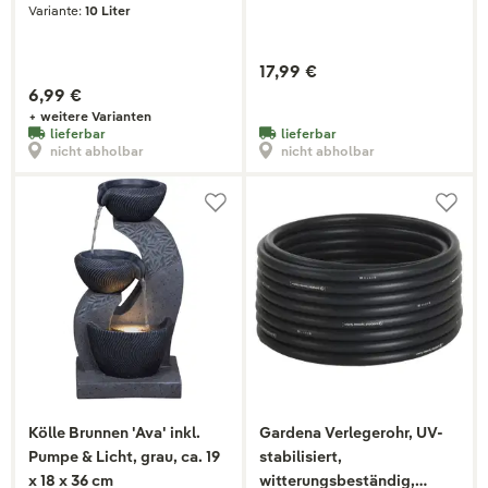
Variante:
10 Liter
17,99 €
6,99 €
+ weitere Varianten
lieferbar
lieferbar
nicht abholbar
nicht abholbar
Kölle Brunnen 'Ava' inkl.
Gardena Verlegerohr, UV-
Pumpe & Licht, grau, ca. 19
stabilisiert,
x 18 x 36 cm
witterungsbeständig,