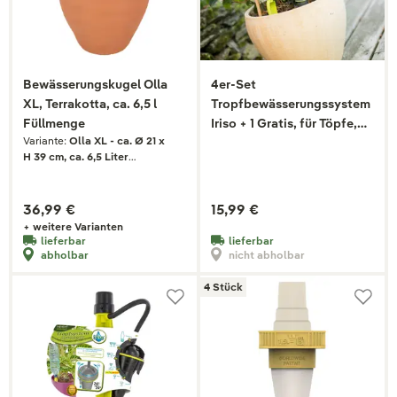
Bewässerungskugel Olla
4er-Set
XL, Terrakotta, ca. 6,5 l
Tropfbewässerungssystem
Füllmenge
Iriso + 1 Gratis, für Töpfe,
Variante:
Olla XL - ca. Ø 21 x
Kästen
H 39 cm, ca. 6,5 Liter
Füllmenge
36,99 €
15,99 €
+ weitere Varianten
lieferbar
lieferbar
abholbar
nicht abholbar
4 Stück