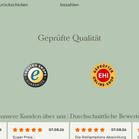
zurückschicken
bezahlen
Geprüfte Qualität
unsere Kunden über uns | Durchschnittliche Bewert
6
07.08.26
07.08.26
Super Preis -
Die Reklamations Abwicklung