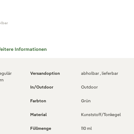
olbar
eitere Informationen
regulär
Versandoption
abholbar , lieferbar
rn
In/Outdoor
Outdoor
Farbton
Grün
Material
Kunststoff/Tonkegel
Füllmenge
110 ml