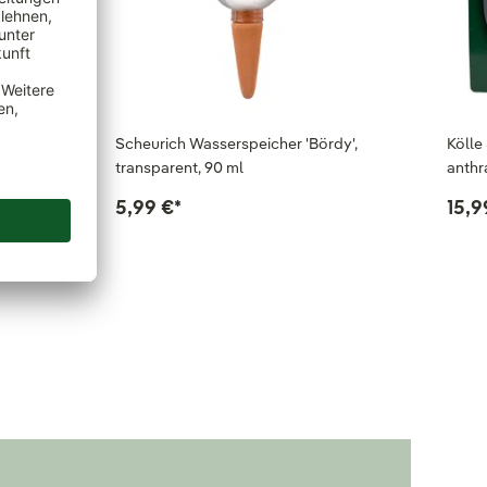
y',
Scheurich Wasserspeicher 'Bördy',
Kölle
transparent, 90 ml
anthr
5,99 €
*
15,9