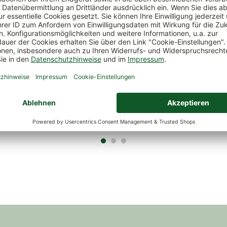
h Wasserspeicher 'Bördy',
Scheurich Wasserspeicher 'Nell
ter
grau, 240 ml
€
*
8,99 €
*