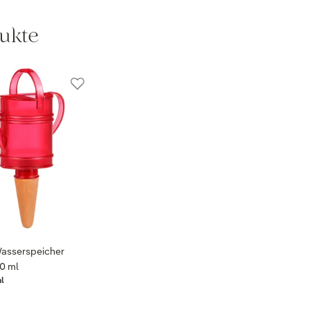
ukte
asserspeicher
110 ml
ml