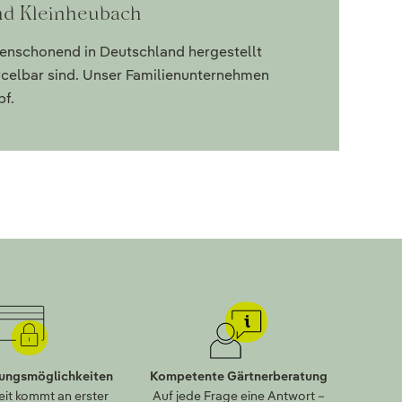
nd Kleinheubach
censchonend in Deutschland hergestellt
ycelbar sind. Unser Familienunternehmen
pf.
lungsmöglichkeiten
Kompetente Gärtnerberatung
eit kommt an erster
Auf jede Frage eine Antwort –