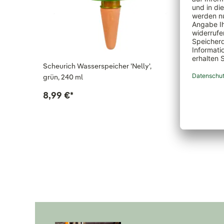
Scheurich Wasserspeicher 'Nelly',
Scheuric
grün, 240 ml
grün, 1 Li
8,99 €
*
22,99 