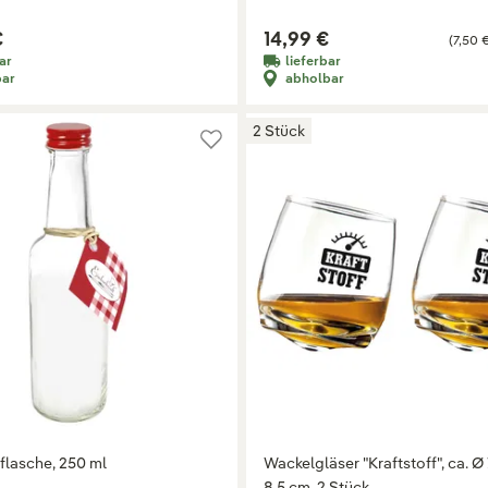
€
14,99 €
(7,50 €
ar
lieferbar
bar
abholbar
2 Stück
flasche, 250 ml
Wackelgläser "Kraftstoff", ca. Ø 
8,5 cm, 2 Stück