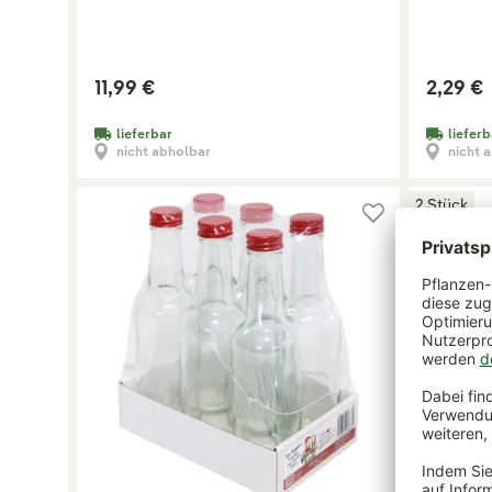
11,99 €
2,29 €
lieferbar
lieferb
nicht abholbar
nicht 
2 Stück