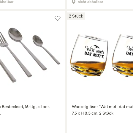
abholbar
nicht abholbar
2 Stück
esteckset, 16-tlg., silber,
Wackelgläser "Wat mutt dat mutt
l
7,5 x H 8,5 cm, 2 Stück