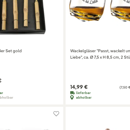
4er Set gold
Wackelgläser "Passt, wackelt un
Liebe", ca. Ø 7,5 x H 8,5 cm, 2 St
€
14,99 €
(7,50 €
ar
lieferbar
abholbar
abholbar