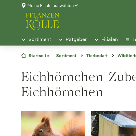
Meine Filiale auswählen
Sortiment
Ratgeber
Filialen
T
Startseite
Sortiment
Tierbedarf
Wildtier
Eichhörnchen-Zubeh
Eichhörnchen