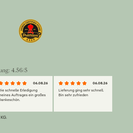
ung: 4.56/5
06.08.26
06.08.26
Die schnelle Erledigung
Lieferung ging sehr schnell.
meines Auftrages ein großes
Bin sehr zufrieden
Dankeschön.
 KG.