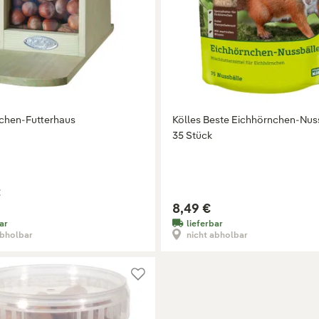
chen-Futterhaus
Kölles Beste Eichhörnchen-Nuss
35 Stück
€
8,49 €
ar
lieferbar
abholbar
nicht abholbar