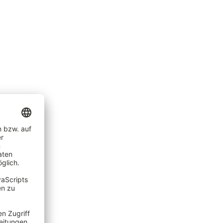
 stetigen
latz
. Mit
 die
zufinden