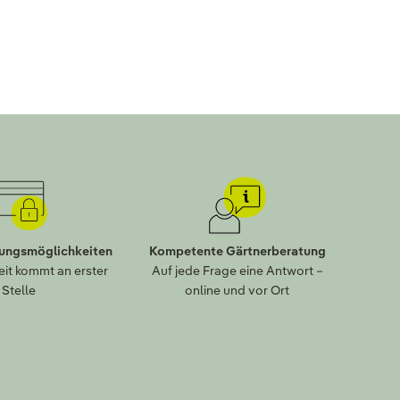
lungsmöglichkeiten
Kompetente Gärtnerberatung
eit kommt an erster
Auf jede Frage eine Antwort –
Stelle
online und vor Ort