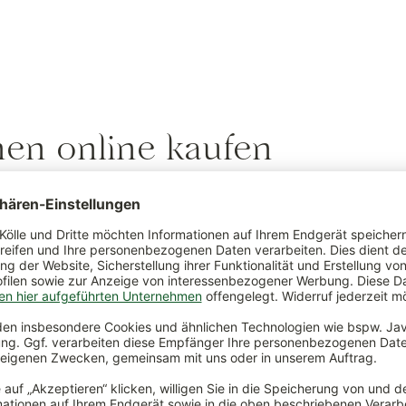
hen online kaufen
 sich Eichhörnchen über ein reichhaltiges Buffet. Durch den
ganzjährig nicht mehr genügend natürliches Futter für die
nen zu jeder Zeit einen trockenen, stets gut gefüllten
Futterp
 Kletterkünstlern die Nahrungssuche und stellen sicher, dass
lbst, wenn die sorgfältig vergrabenen Nüsse nicht mehr auf