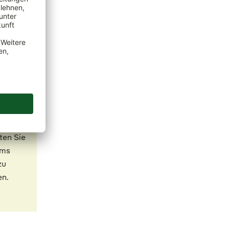
ten Sie
ums
zu
en.