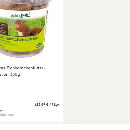
ste Eichhörnchenfutter -
ation, 350g
(25,69 € / 1 kg)
ar
abholbar