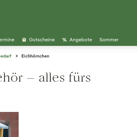
ermine
Gutscheine
Angebote
Sommer
bedarf
Eichhörnchen
ör – alles fürs