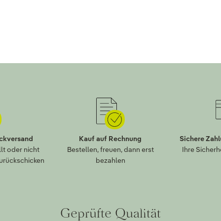
ückversand
Kauf auf Rechnung
Sichere Zah
lt oder nicht
Bestellen, freuen, dann erst
Ihre Sicherh
zurückschicken
bezahlen
Geprüfte Qualität