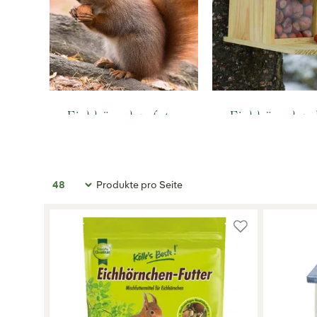
Eichhörnchenfut
Eichhörnchen
ter
user
Produkte pro Seite