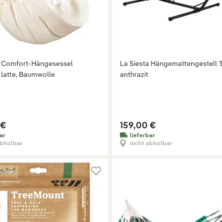
a Comfort-Hängesessel
La Siesta Hängemattengestell 'E
 latte, Baumwolle
anthrazit
 €
159,00 €
ar
lieferbar
abholbar
nicht abholbar