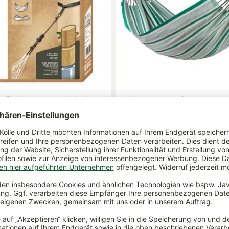
t für Hängematten, belastbar
Hängematte 'Modesta', Agave, 
g, wetterfest, UV-beständig
L 350 x B 160 cm
Variante:
Doppel - L350 x B160 cm
€
139,00 €
+ weitere Varianten
ar
lieferbar
bar
nicht abholbar