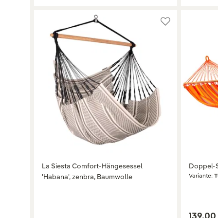
La Siesta Comfort-Hängesessel
Doppel-S
Variante:
T
'Habana', zenbra, Baumwolle
139,00