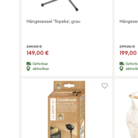
Hängesessel 'Topeka', grau
Hängeses
249,00 €
299,00 €
149,00 €
199,00
lieferbar
lieferb
abholbar
abhol