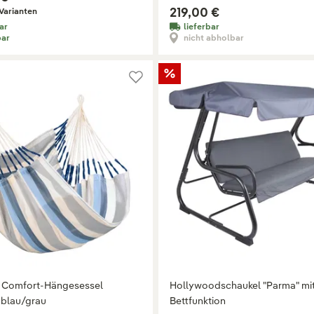
219,00 €
Varianten
ar
lieferbar
bar
nicht abholbar
a Comfort-Hängesessel
Hollywoodschaukel "Parma" mi
 blau/grau
Bettfunktion