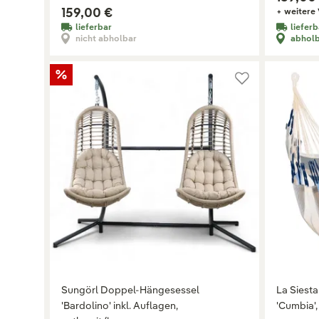
159,00 €
+ weitere 
lieferbar
lieferb
nicht abholbar
abhol
Sungörl Doppel-Hängesessel
La Siest
'Bardolino' inkl. Auflagen,
'Cumbia',