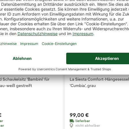
Schaukelsitz 'Bambini' für
La Siesta Comfort-Hängesesse
lau-weiß gestreift
'Cumbia', grau
€
99,00 €
ar
lieferbar
bar
nicht abholbar