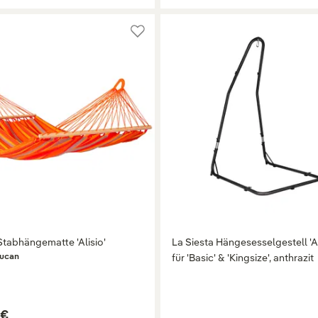
tabhängematte 'Alisio'
La Siesta Hängesesselgestell '
ucan
für 'Basic' & 'Kingsize', anthrazit
 €