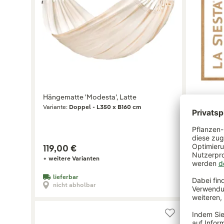
Hängematte 'Modesta', Latte
TreeMoun
Variante:
Doppel - L350 x B160 cm
bis 200 k
119,00 €
34,99 
+ weitere Varianten
lieferbar
lieferb
nicht abholbar
abhol