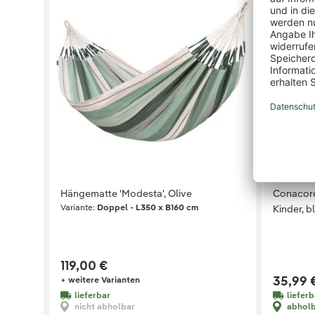
Hängematte 'Modesta', Olive
Conacord 
Variante:
Doppel - L350 x B160 cm
Kinder, b
119,00 €
35,99 
+ weitere Varianten
lieferbar
lieferb
nicht abholbar
abhol