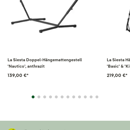
La Siesta Doppel-Hängemattengestell
La Siesta H
'Nautico', anthrazit
'Basic' & 'K
139,00 €
*
219,00 €
*