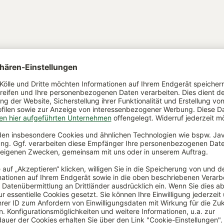
ute Gründe für
Ratgeber
nzen-Kölle
In unserem Ratgeber erhal
viele Informationen rund 