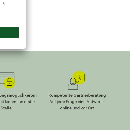
zu
en.
lungsmöglichkeiten
Kompetente Gärtnerberatung
eit kommt an erster
Auf jede Frage eine Antwort –
Stelle
online und vor Ort