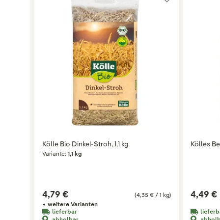
Kölle Bio Dinkel-Stroh, 1,1 kg
Kölles Be
Variante:
1,1 kg
4,79 €
4,49 €
(4,35 € / 1 kg)
+ weitere Varianten
lieferbar
lieferb
abholbar
abhol