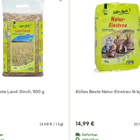
ste Land-Stroh, 1100 g
Kölles Beste Natur-Einstreu 16 k
14,99 €
(4,08 € / 1 kg)
(0,
ar
lieferbar
bar
abholbar