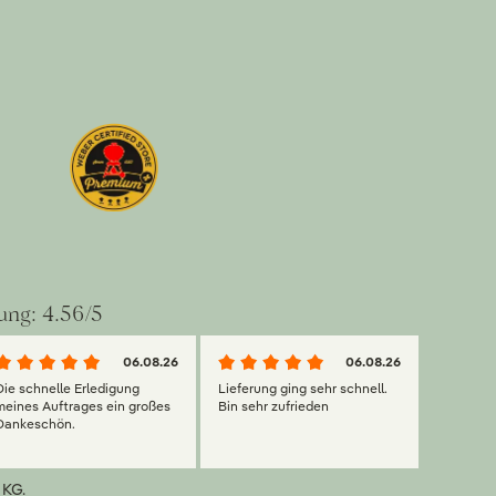
ung: 4.56/5
06.08.26
06.08.26
Die schnelle Erledigung
Lieferung ging sehr schnell.
meines Auftrages ein großes
Bin sehr zufrieden
Dankeschön.
 KG.