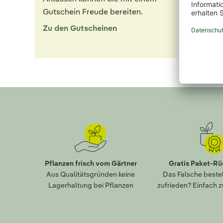
Erfahre
Gutschein Freude bereiten.
Kunden 
einkauf
Zu den Gutscheinen
Zu den
Pflanzen frisch vom Gärtner
Gratis Paket-R
Aus Qualitätsgründen keine
Das Falsche bestel
Lagerhaltung bei Pflanzen
zufrieden? Einfach 