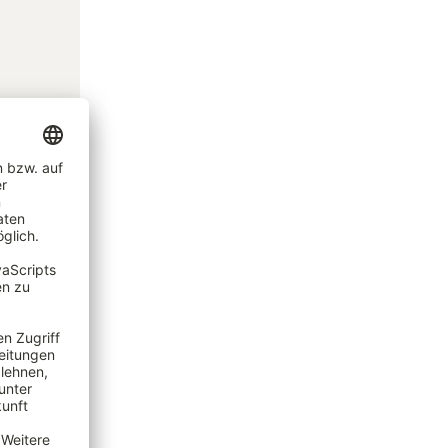
ten Sie
ums