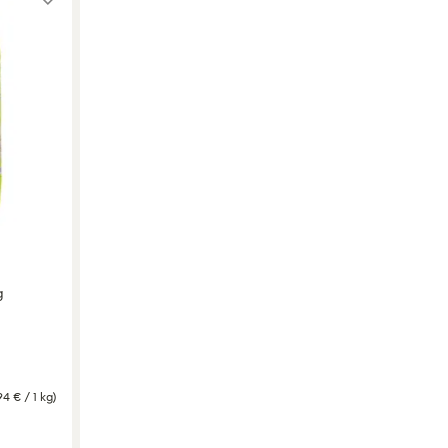
g
94 € / 1 kg)