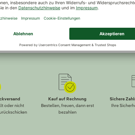
n Sie hier, warum unsere
Gärtnern und Pflegetipps 
uns lieben und bei uns
vielen spezifischen Pflanz
en.
Zum Ratgeber
 12 Gründen
ückversand
Kauf auf Rechnung
Sichere Zah
lt oder nicht
Bestellen, freuen, dann erst
Ihre Sicherh
zurückschicken
bezahlen