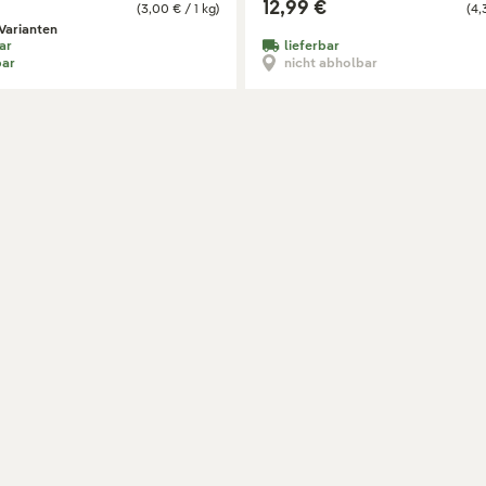
12,99 €
(3,00 € / 1 kg)
(4,
Varianten
ar
lieferbar
bar
nicht abholbar