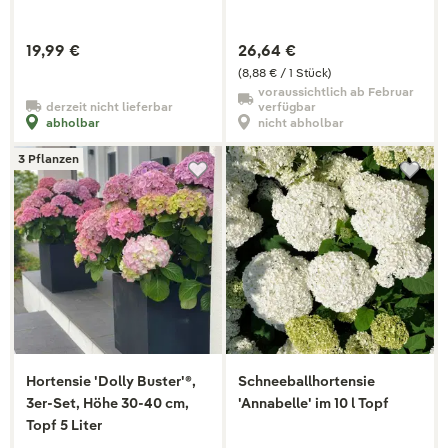
19,99 €
26,64 €
(8,88 € / 1 Stück)
voraussichtlich ab Februar
derzeit nicht lieferbar
verfügbar
abholbar
nicht abholbar
3 Pflanzen
Hortensie 'Dolly Buster'®,
Schneeballhortensie
3er-Set, Höhe 30-40 cm,
'Annabelle' im 10 l Topf
Topf 5 Liter