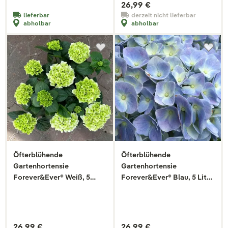
26,99 €
lieferbar
derzeit nicht lieferbar
abholbar
abholbar
Öfterblühende
Öfterblühende
Gartenhortensie
Gartenhortensie
Forever&Ever® Weiß, 5
Forever&Ever® Blau, 5 Liter
Liter Topf
Topf
26,99 €
26,99 €