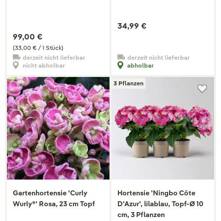
34,99 €
99,00 €
(33,00 € / 1 Stück)
derzeit nicht lieferbar
derzeit nicht lieferbar
nicht abholbar
abholbar
3 Pflanzen
Gartenhortensie 'Curly
Hortensie 'Ningbo Côte
Wurly®' Rosa, 23 cm Topf
D'Azur', lilablau, Topf-Ø 10
cm, 3 Pflanzen