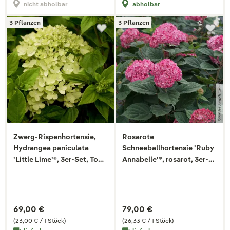
nicht abholbar
abholbar
3 Pflanzen
3 Pflanzen
Zwerg-Rispenhortensie,
Rosarote
Hydrangea paniculata
Schneeballhortensie 'Ruby
'Little Lime'®, 3er-Set, Topf
Annabelle'®, rosarot, 3er-
5 l
Set, Topf 5 Liter
69,00 €
79,00 €
(23,00 € / 1 Stück)
(26,33 € / 1 Stück)