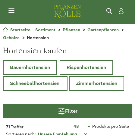
Startseite
Sortiment
Pflanzen
Gartenpflanzen
Gehölze
Hortensien
Hortensien kaufen
Bauernhortensien
Rispenhortensien
Schneeballhortensien
Zimmerhortensien
Filter
Produkte pro Seite
71
Treffer
Sortieren nach: