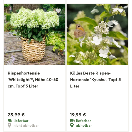
Rispenhortensie
Kölles Beste Rispen-
'Whitelight'®, Höhe 40-60
Hortensie 'Kyushu', Topf 5
cm, Topf 5 Liter
Liter
23,99 €
19,99 €
lieferbar
lieferbar
nicht abholbar
abholbar