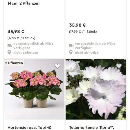
14cm, 2 Pflanzen
35,98 €
35,98 €
(17,99 € / 1 Stück)
(17,99 € / 1 Stück)
voraussichtlich ab März
voraussichtlich ab März
verfügbar
verfügbar
nicht abholbar
nicht abholbar
2 Pflanzen
Hortensie rosa, Topf-Ø
Tellerhortensie 'Koria®',