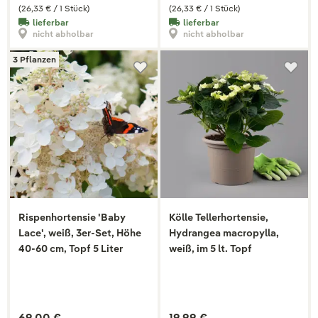
(26,33 € / 1 Stück)
(26,33 € / 1 Stück)
lieferbar
lieferbar
nicht abholbar
nicht abholbar
3 Pflanzen
Rispenhortensie 'Baby
Kölle Tellerhortensie,
Lace', weiß, 3er-Set, Höhe
Hydrangea macropylla,
40-60 cm, Topf 5 Liter
weiß, im 5 lt. Topf
69,00 €
19,99 €