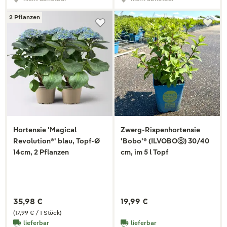
2 Pflanzen
Hortensie 'Magical
Zwerg-Rispenhortensie
Revolution®' blau, Topf-Ø
'Bobo'® (ILVOBOⓈ) 30/40
14cm, 2 Pflanzen
cm, im 5 l Topf
35,98 €
19,99 €
(17,99 € / 1 Stück)
lieferbar
lieferbar