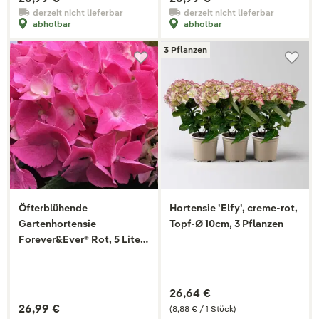
derzeit nicht lieferbar
derzeit nicht lieferbar
abholbar
abholbar
3 Pflanzen
Öfterblühende
Hortensie 'Elfy', creme-rot,
Gartenhortensie
Topf-Ø 10cm, 3 Pflanzen
Forever&Ever® Rot, 5 Liter
Topf
26,64 €
26,99 €
(8,88 € / 1 Stück)