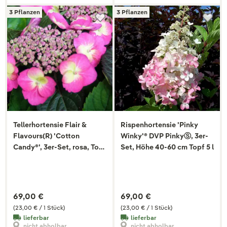
3 Pflanzen
3 Pflanzen
Tellerhortensie Flair &
Rispenhortensie 'Pinky
Flavours(R) 'Cotton
Winky'® DVP PinkyⓈ, 3er-
Candy®', 3er-Set, rosa, Topf
Set, Höhe 40-60 cm Topf 5 l
5 Liter
69,00 €
69,00 €
(23,00 € / 1 Stück)
(23,00 € / 1 Stück)
lieferbar
lieferbar
nicht abholbar
nicht abholbar