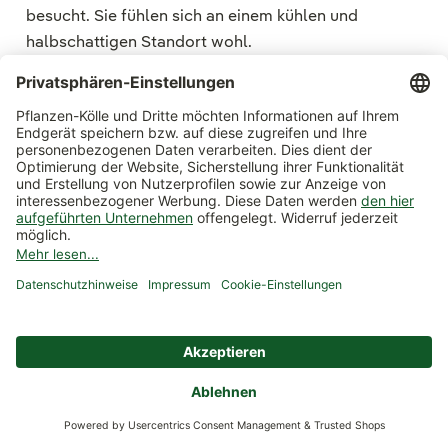
besucht. Sie fühlen sich an einem kühlen und
halbschattigen Standort wohl.
Zwergtellerhortensien/Berghortensien (Hydrangea
serrata):
Berghortensien werden oft mit
Bauernhortensien (Hydrangea macrophylla)
verwechselt, da sie ähnliche Merkmale aufweisen. Die
Blüten von Zwergtellerhortensien sind jedoch kleiner
und auch die Blätter sind kleiner und gröber als die der
Bauernhortensien, da es sich bei diesen Hortensien
eher um Wildformen handelt. Die Blüten werden von
zahlreichen Insekten besucht. Zudem haben
Berghortensien oft eine sehr schöne Herbstfärbung.
Sie bevorzugen einen halbschattigen bis schattigen
Standort mit humosen Boden.
Hortensie im Topf für Terrasse oder
Balkon – geht das?