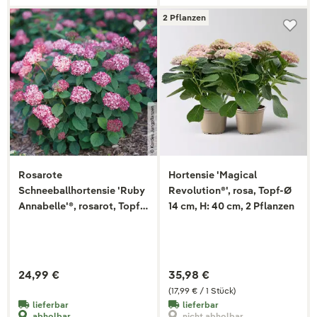
2 Pflanzen
Rosarote
Hortensie 'Magical
Schneeballhortensie 'Ruby
Revolution®', rosa, Topf-Ø
Annabelle'®, rosarot, Topf 5
14 cm, H: 40 cm, 2 Pflanzen
Liter
24,99 €
35,98 €
(17,99 € / 1 Stück)
lieferbar
lieferbar
abholbar
nicht abholbar