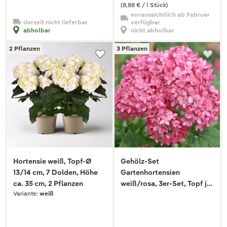
(8,88 € / 1 Stück)
voraussichtlich ab Februar
derzeit nicht lieferbar
verfügbar
abholbar
nicht abholbar
2 Pflanzen
3 Pflanzen
Hortensie weiß, Topf-Ø
Gehölz-Set
13/14 cm, 7 Dolden, Höhe
Gartenhortensien
ca. 35 cm, 2 Pflanzen
weiß/rosa, 3er-Set, Topf je
Variante:
weiß
4,6 Liter