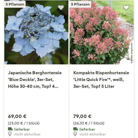
3 Pflanzen
3 Pflanzen
Japanische Berghortensie
Kompakte Rispenhortensie
'Blue Deckle', 3er-Set,
'Little Quick Fire'®, weiß,
Höhe 30-40 cm, Topf 4
3er-Set, Topf 5 Liter
Liter
69,00 €
79,00 €
(23,00 € / 1 Stück)
(26,33 € / 1 Stück)
lieferbar
lieferbar
nicht abholbar
nicht abholbar