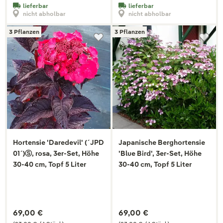
lieferbar
lieferbar
nicht abholbar
nicht abholbar
3 Pflanzen
3 Pflanzen
Hortensie 'Daredevil' (´JPD
Japanische Berghortensie
01´)Ⓢ, rosa, 3er-Set, Höhe
'Blue Bird', 3er-Set, Höhe
30-40 cm, Topf 5 Liter
30-40 cm, Topf 5 Liter
69,00 €
69,00 €