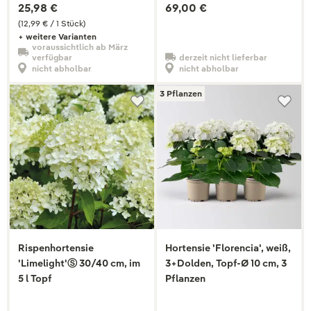
25,98 €
69,00 €
(12,99 € / 1 Stück)
+ weitere Varianten
voraussichtlich ab März
derzeit nicht lieferbar
verfügbar
nicht abholbar
nicht abholbar
3 Pflanzen
Rispenhortensie
Hortensie 'Florencia', weiß,
'Limelight'Ⓢ 30/40 cm, im
3+Dolden, Topf-Ø 10 cm, 3
5 l Topf
Pflanzen