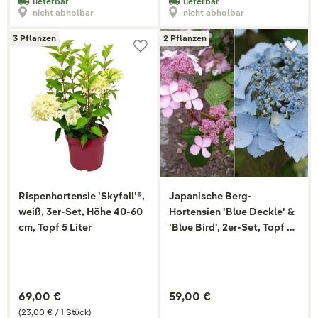
lieferbar
lieferbar
nicht abholbar
nicht abholbar
3 Pflanzen
2 Pflanzen
Rispenhortensie 'Skyfall'®,
Japanische Berg-
weiß, 3er-Set, Höhe 40-60
Hortensien 'Blue Deckle' &
cm, Topf 5 Liter
'Blue Bird', 2er-Set, Topf 4
Liter
69,00 €
59,00 €
(23,00 € / 1 Stück)