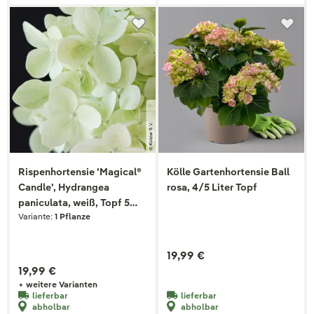
Rispenhortensie 'Magical®
Kölle Gartenhortensie Ball
Candle', Hydrangea
rosa, 4/5 Liter Topf
paniculata, weiß, Topf 5
Variante:
1 Pflanze
Liter
19,99 €
19,99 €
+ weitere Varianten
lieferbar
lieferbar
abholbar
abholbar