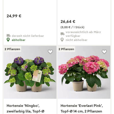
24,99 €
26,64 €
(8,88 € / 1 Stück)
voraussichtlich ab März
derzeit nicht lieferbar
verfügbar
abholbar
nicht abholbar
2 Pflanzen
2 Pflanzen
Hortensie 'Ningbo',
Hortensie 'Everlast Pink',
zweifarbig lila, Topf-Ø
Topf-Ø 14 cm, 2 Pflanzen