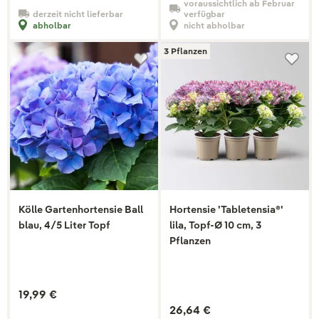
voraussichtlich ab Februar
derzeit nicht lieferbar
verfügbar
abholbar
nicht abholbar
3 Pflanzen
Kölle Gartenhortensie Ball
Hortensie 'Tabletensia®'
blau, 4/5 Liter Topf
lila, Topf-Ø 10 cm, 3
Pflanzen
19,99 €
26,64 €