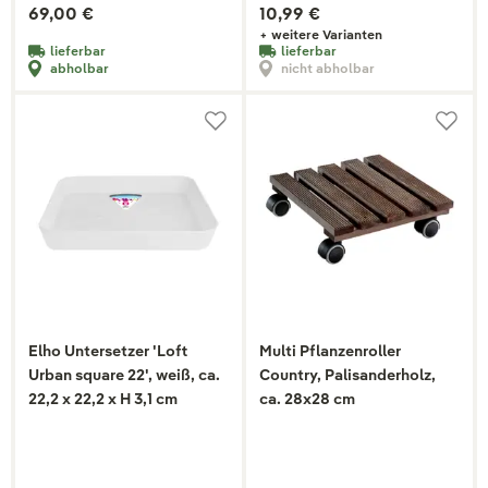
69,00 €
10,99 €
+ weitere Varianten
lieferbar
lieferbar
abholbar
nicht abholbar
Elho Untersetzer 'Loft
Multi Pflanzenroller
Urban square 22', weiß, ca.
Country, Palisanderholz,
22,2 x 22,2 x H 3,1 cm
ca. 28x28 cm