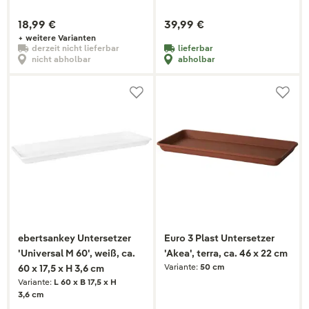
18,99 €
39,99 €
+ weitere Varianten
derzeit nicht lieferbar
lieferbar
nicht abholbar
abholbar
ebertsankey Untersetzer
Euro 3 Plast Untersetzer
'Universal M 60', weiß, ca.
'Akea', terra, ca. 46 x 22 cm
Variante:
50 cm
60 x 17,5 x H 3,6 cm
Variante:
L 60 x B 17,5 x H
3,6 cm