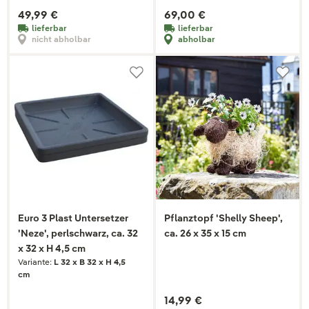
49,99 €
69,00 €
lieferbar
lieferbar
nicht abholbar
abholbar
Euro 3 Plast Untersetzer
Pflanztopf 'Shelly Sheep',
'Neze', perlschwarz, ca. 32
ca. 26 x 35 x 15 cm
x 32 x H 4,5 cm
Variante:
L 32 x B 32 x H 4,5
cm
14,99 €