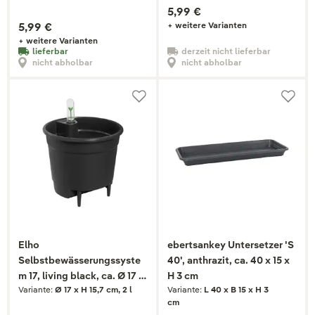
5,99 €
5,99 €
+ weitere Varianten
+ weitere Varianten
lieferbar
derzeit nicht lieferbar
nicht abholbar
nicht abholbar
Elho
ebertsankey Untersetzer 'S
Selbstbewässerungssyste
40', anthrazit, ca. 40 x 15 x
m 17, living black, ca. Ø 17 x
H 3 cm
Variante:
Ø 17 x H 15,7 cm, 2 l
Variante:
L 40 x B 15 x H 3
H 15,8 cm
cm