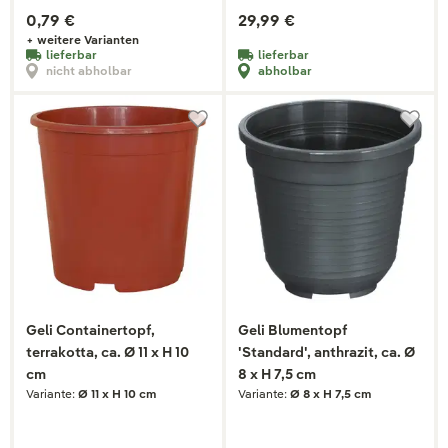
0,79 €
29,99 €
+ weitere Varianten
lieferbar
lieferbar
nicht abholbar
abholbar
Geli Containertopf,
Geli Blumentopf
terrakotta, ca. Ø 11 x H 10
'Standard', anthrazit, ca. Ø
cm
8 x H 7,5 cm
Variante:
Ø 11 x H 10 cm
Variante:
Ø 8 x H 7,5 cm