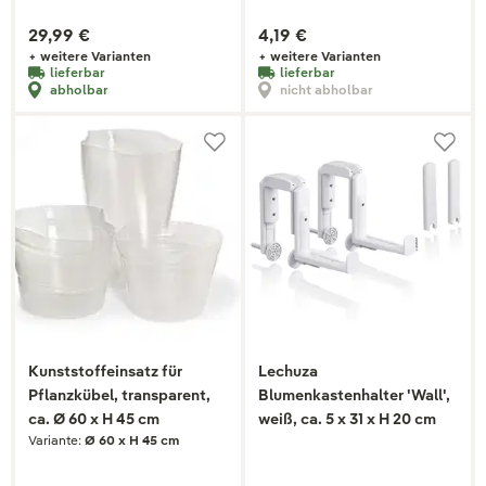
29,99 €
4,19 €
+ weitere Varianten
+ weitere Varianten
lieferbar
lieferbar
abholbar
nicht abholbar
Kunststoffeinsatz für
Lechuza
Pflanzkübel, transparent,
Blumenkastenhalter 'Wall',
ca. Ø 60 x H 45 cm
weiß, ca. 5 x 31 x H 20 cm
Variante:
Ø 60 x H 45 cm