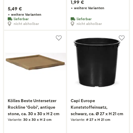
1,99 €
5,49 €
+ weitere Varianten
+ weitere Varianten
lieferbar
lieferbar
nicht abholbar
nicht abholbar
Kölles Beste Untersetzer
Capi Europe
Rockline 'Gobi', antique
Kunststoffeinsatz,
stone, ca. 30 x 30 x H 2 cm
schwarz, ca. Ø 27 x H 21 cm
Variante:
30 x 30 x H 2 cm
Variante:
⌀ 27 x H 21 cm