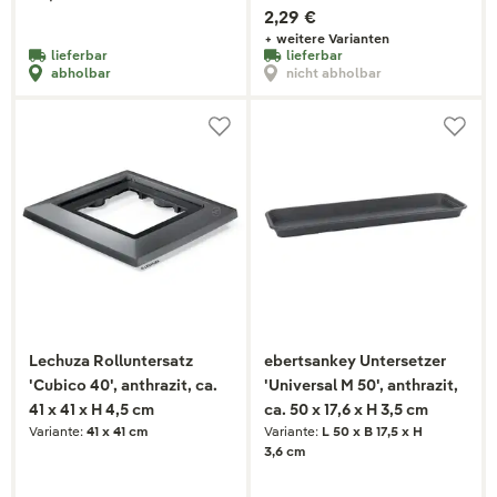
2,29 €
+ weitere Varianten
lieferbar
lieferbar
abholbar
nicht abholbar
Lechuza Rolluntersatz
ebertsankey Untersetzer
'Cubico 40', anthrazit, ca.
'Universal M 50', anthrazit,
41 x 41 x H 4,5 cm
ca. 50 x 17,6 x H 3,5 cm
Variante:
41 x 41 cm
Variante:
L 50 x B 17,5 x H
3,6 cm