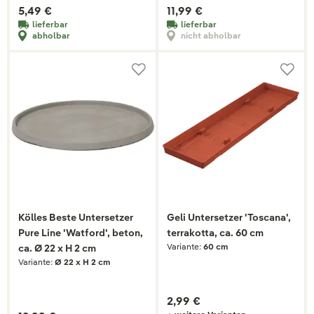
5,49 €
11,99 €
lieferbar
lieferbar
abholbar
nicht abholbar
Kölles Beste Untersetzer
Geli Untersetzer 'Toscana',
Pure Line 'Watford', beton,
terrakotta, ca. 60 cm
Variante:
60 cm
ca. Ø 22 x H 2 cm
Variante:
Ø 22 x H 2 cm
2,99 €