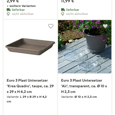
2,99 €
11,99 €
+ weitere Varianten
lieferbar
lieferbar
nicht abholbar
nicht abholbar
Euro 3 Plast Untersetzer
Euro 3 Plast Untersetzer
'Krea Quadro', taupe, ca. 29
'Air', transparent, ca. Ø 10 x
x 29 x H 4,2 cm
H 2,3 cm
Variante:
L 29 x B 29 x H 4,2
Variante:
Ø 10 x H 2,3 cm
cm