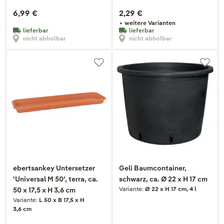
6,99 €
2,29 €
+ weitere Varianten
lieferbar
lieferbar
nicht abholbar
nicht abholbar
ebertsankey Untersetzer
Geli Baumcontainer,
'Universal M 50', terra, ca.
schwarz, ca. Ø 22 x H 17 cm
Variante:
Ø 22 x H 17 cm, 4 l
50 x 17,5 x H 3,6 cm
Variante:
L 50 x B 17,5 x H
3,6 cm