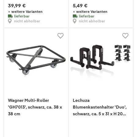
39,99 €
5,49 €
+ weitere Varianten
+ weitere Varianten
lieferbar
lieferbar
nicht abholbar
nicht abholbar
Wagner Multi-Roller
Lechuza
'GH7013', schwarz, ca. 38 x
Blumenkastenhalter 'Duo',
38 cm
schwarz, ca. 5 x 31 x H 20
cm