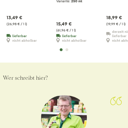
Variante:
250 ml
13,49 €
18,99 €
15,49 €
(26,98 € / 1 l)
(19,99 € / 1 l)
(61,96 € / 1 l)
derzeit ni
lieferbar
lieferbar
lieferbar
nicht abholbar
nicht abholbar
nicht abh
Wer schreibt hier?