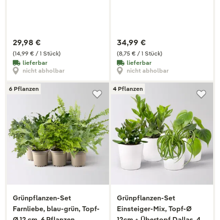
Pflanzen
29,98 €
34,99 €
(14,99 € / 1 Stück)
(8,75 € / 1 Stück)
lieferbar
lieferbar
nicht abholbar
nicht abholbar
6 Pflanzen
4 Pflanzen
Grünpflanzen-Set
Grünpflanzen-Set
Farnliebe, blau-grün, Topf-
Einsteiger-Mix, Topf-Ø
Ø 12 cm, 6 Pflanzen
12cm + Übertopf Dallas, 4