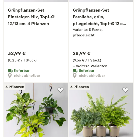
Grünpflanzen-Set
Grünpflanzen-Set
Einsteiger-Mix, Topf-Ø
Farnliebe, grün,
12/13 cm, 4 Pflanzen
pflegeleicht, Topf-Ø 12 cm,
Variante:
3 Farne,
3 Pflanzen
pflegeleicht
32,99 €
28,99 €
(8,25 € / 1 Stück)
(9,66 € / 1 Stück)
+ weitere Varianten
lieferbar
lieferbar
nicht abholbar
nicht abholbar
3 Pflanzen
3 Pflanzen