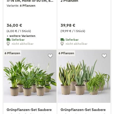
11-14 cm, Höhe 15-50 cm, 6
2 Pflanzen
Variante:
6 Pflanzen
Pflanzen
36,00 €
39,98 €
(6,00 € / 1 Stück)
(19,99 € / 1 Stück)
+ weitere Varianten
lieferbar
lieferbar
nicht abholbar
nicht abholbar
6 Pflanzen
6 Pflanzen
Grünpflanzen-Set Saubere
Grünpflanzen-Set Saubere