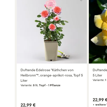
Duftende Edelrose "Käthchen von
Duftende 
Heilbronn"®, orange-aprikot-rosa, Topf 5
5 Liter
Variante:
1
Liter
Variante:
5 lt. Topf - 1 Pflanze
22,99 
22,99 €
+ weitere 