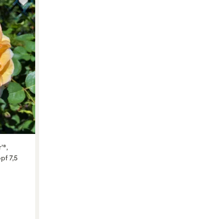
'®,
pf 7,5