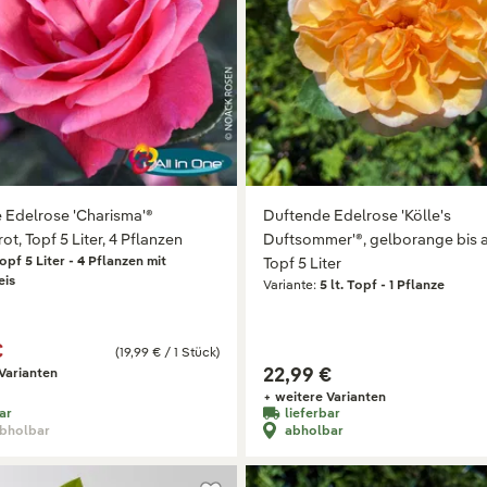
 Edelrose 'Charisma'®
Duftende Edelrose 'Kölle's
t, Topf 5 Liter, 4 Pflanzen
Duftsommer'®, gelborange bis a
opf 5 Liter - 4 Pflanzen mit
Topf 5 Liter
eis
Variante:
5 lt. Topf - 1 Pflanze
€
(19,99 € / 1 Stück)
22,99 €
Varianten
+ weitere Varianten
ar
lieferbar
abholbar
abholbar