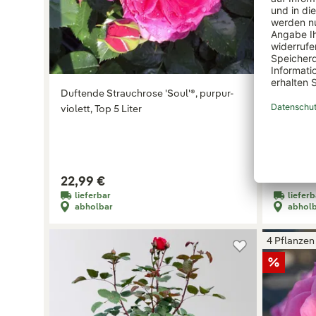
Duftende Strauchrose 'Soul'®, purpur-
Edelrose 
Variante:
1
violett, Top 5 Liter
22,99 
22,99 €
+ weitere 
lieferbar
lieferb
abholbar
abhol
4 Pflanzen