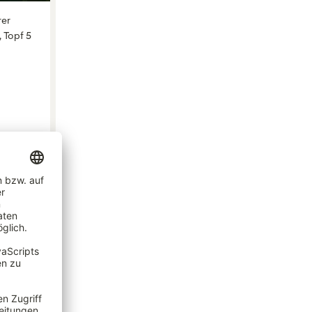
rer
, Topf 5