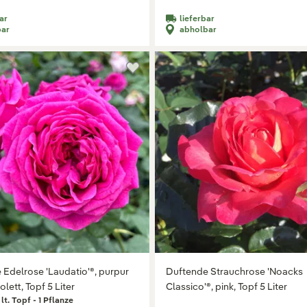
ar
lieferbar
bar
abholbar
 Edelrose 'Laudatio'®, purpur
Duftende Strauchrose 'Noacks
olett, Topf 5 Liter
Classico'®, pink, Topf 5 Liter
5 lt. Topf - 1 Pflanze