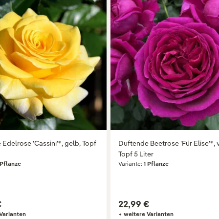
Edelrose 'Cassini'®, gelb, Topf
Duftende Beetrose 'Für Elise'®, v
Topf 5 Liter
 Pflanze
Variante:
1 Pflanze
€
22,99 €
Varianten
+ weitere Varianten