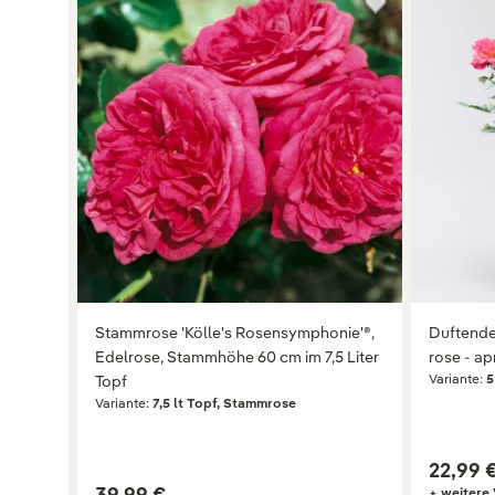
Stammrose 'Kölle's Rosensymphonie'®,
Duftende 
Edelrose, Stammhöhe 60 cm im 7,5 Liter
rose - apr
Variante:
Topf
Variante:
7,5 lt Topf, Stammrose
22,99 
39,99 €
+ weitere 