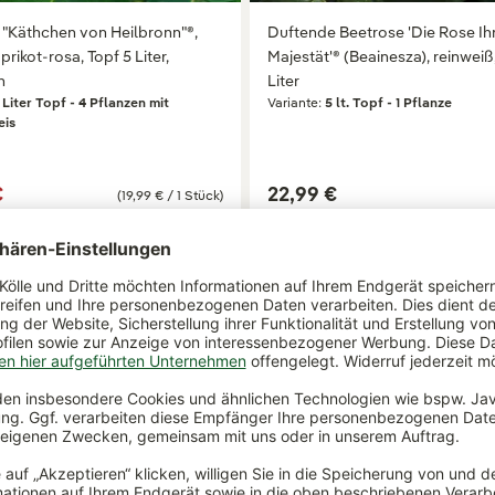
 "Käthchen von Heilbronn"®,
Duftende Beetrose 'Die Rose Ih
rikot-rosa, Topf 5 Liter,
Majestät'® (Beainesza), reinweiß
n
Liter
 Liter Topf - 4 Pflanzen mit
Variante:
5 lt. Topf - 1 Pflanze
eis
€
22,99 €
(19,99 € / 1 Stück)
Varianten
+ weitere Varianten
ar
lieferbar
abholbar
abholbar