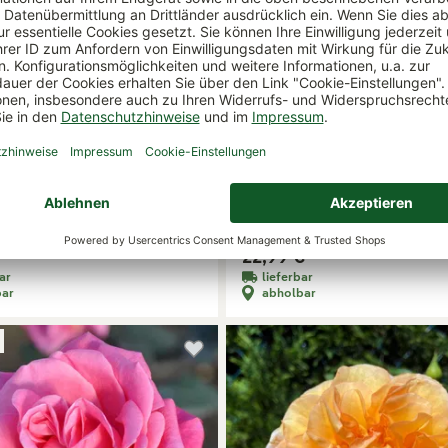
'Saloon'®, orange, Topf 5 Liter
Duftende Strauchrose 'Artemis®'
 Pflanze
cremeweiß, Topf 5 Liter
€
22,99 €
Varianten
ar
lieferbar
bar
abholbar