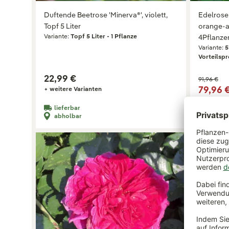
Duftende Beetrose 'Minerva®', violett,
Edelrose
Topf 5 Liter
orange-ap
Variante:
Topf 5 Liter - 1 Pflanze
4Pflanze
Variante:
5
Vorteilspr
22,99 €
91,96 €
79,96 
+ weitere Varianten
+ weitere 
lieferbar
lieferb
abholbar
nicht 