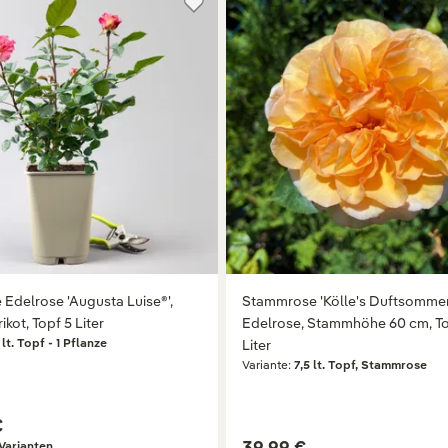
Edelrose 'Augusta Luise®',
Stammrose 'Kölle's Duftsommer
ikot, Topf 5 Liter
Edelrose, Stammhöhe 60 cm, To
5 lt. Topf - 1 Pflanze
Liter
Variante:
7,5 lt. Topf, Stammrose
€
39,99 €
Varianten