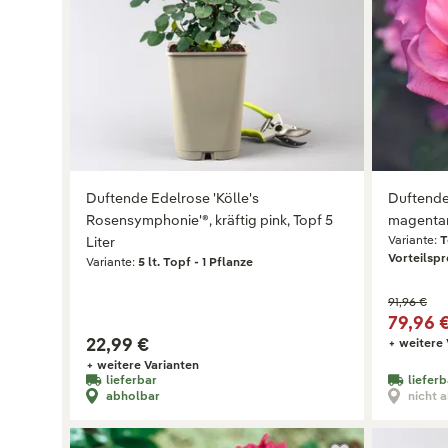
Duftende Edelrose 'Kölle's
Duftende
Rosensymphonie'®, kräftig pink, Topf 5
magentaro
Variante:
T
Liter
Vorteilspr
Variante:
5 lt. Topf - 1 Pflanze
91,96 €
79,96 
22,99 €
+ weitere 
+ weitere Varianten
lieferbar
lieferb
abholbar
nicht 