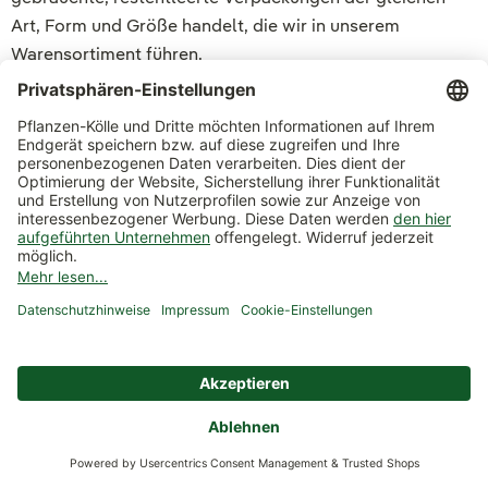
Art, Form und Größe handelt, die wir in unserem
Warensortiment führen.
Nähere Informationen über den Ort der Rücknahme
erhalten sie in unseren Gartencentern oder unter Tel.
07131 1595111
Die Verpackungen gehören nicht in den Restmüll,
sondern zurück in den Wirtschaftskreislauf. Mit der
Rückgabe helfen Sie mit, eine umweltgerechte
Verwertung nach den Vorgaben des VerpackG
sicherzustellen und eine Erfüllung der
Verwertungsanforderungen zu erleichtern.
Zahlung: Sicher und bequem online
zahlen