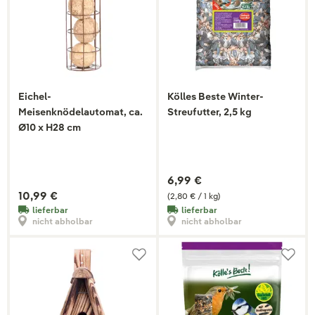
Eichel-
Kölles Beste Winter-
Meisenknödelautomat, ca.
Streufutter, 2,5 kg
Ø10 x H28 cm
6,99 €
10,99 €
(2,80 € / 1 kg)
lieferbar
lieferbar
nicht abholbar
nicht abholbar