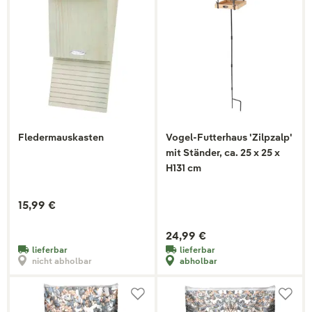
Fledermauskasten
Vogel-Futterhaus 'Zilpzalp'
mit Ständer, ca. 25 x 25 x
H131 cm
15,99 €
24,99 €
lieferbar
lieferbar
nicht abholbar
abholbar