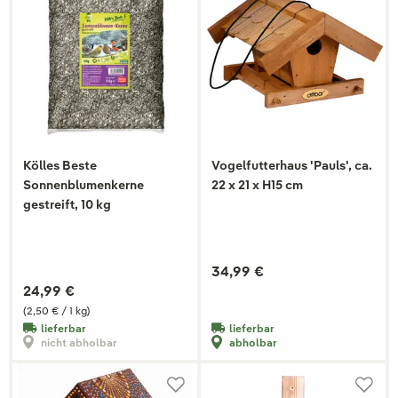
Kölles Beste
Vogelfutterhaus 'Pauls', ca.
Sonnenblumenkerne
22 x 21 x H15 cm
gestreift, 10 kg
34,99 €
24,99 €
(2,50 € / 1 kg)
lieferbar
lieferbar
nicht abholbar
abholbar