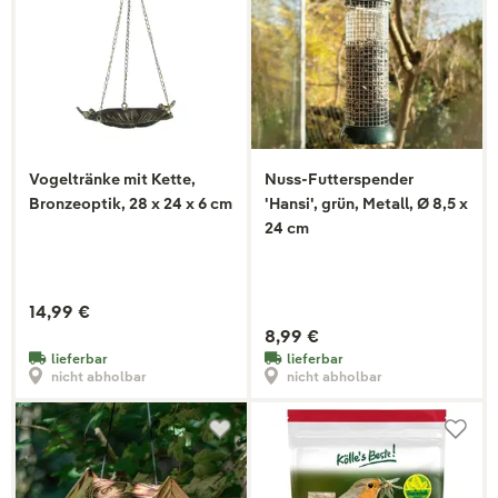
Vogeltränke mit Kette,
Nuss-Futterspender
Bronzeoptik, 28 x 24 x 6 cm
'Hansi', grün, Metall, Ø 8,5 x
24 cm
14,99 €
8,99 €
lieferbar
lieferbar
nicht abholbar
nicht abholbar