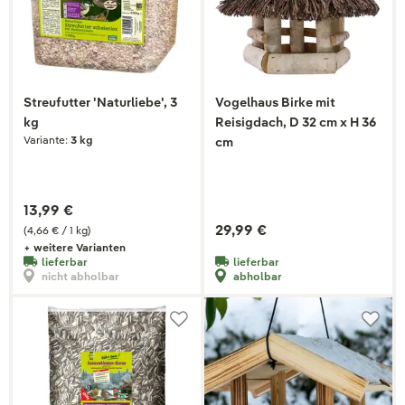
Streufutter 'Naturliebe', 3
Vogelhaus Birke mit
kg
Reisigdach, D 32 cm x H 36
Variante:
3 kg
cm
13,99 €
29,99 €
(4,66 € / 1 kg)
+ weitere Varianten
lieferbar
lieferbar
nicht abholbar
abholbar