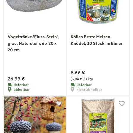
Vogeltränke 'Fluss-Stein',
Kölles Beste Meisen-
grau, Naturstein, 6 x 20 x
Knödel, 30 Stück im Eimer
20 cm
9,99 €
26,99 €
(3,84 € / 1 kg)
lieferbar
lieferbar
abholbar
nicht abholbar