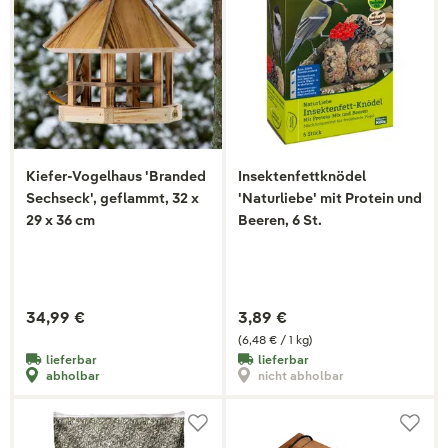
Kiefer-Vogelhaus 'Branded
Insektenfettknödel
Sechseck', geflammt, 32 x
'Naturliebe' mit Protein und
29 x 36 cm
Beeren, 6 St.
34,99 €
3,89 €
(6,48 € / 1 kg)
lieferbar
lieferbar
abholbar
nicht abholbar