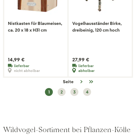
Nistkasten für Blaumeisen,
Vogelhausständer Birke,
ca. 20 x 18 x H31 cm
dreibeinig, 120 cm hoch
14,99 €
27,99 €
lieferbar
lieferbar
nicht abholbar
abholbar
Seite
1
2
3
4
Wildvogel-Sortiment bei Pflanzen-Kölle