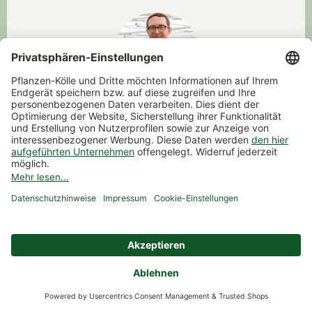
07131 1595-111
Montag bis Freitag 09:00-17:00 Uhr
Folgen Sie uns
Instagram
Facebook
YouTube
Pinterest