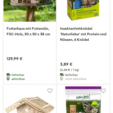
Futterhaus mit Futtersilo,
Insektenfettknödel
FSC-Holz, 50 x 50 x 38 cm
'Naturliebe' mit Protein und
Nüssen, 6 Knödel
129,99 €
3,89 €
(6,48 € / 1 kg)
lieferbar
lieferbar
abholbar
nicht abholbar