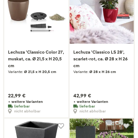
Lechuza 'Classico Color 21',
Lechuza 'Classico LS 28',
muskat, ca. Ø 21,5 x H 20,5
scarlet-rot, ca. Ø 28 x H 26
cm
cm
Variante:
Ø 21,5 x H 20,5 cm
Variante:
Ø 28 x H 26 cm
22,99 €
42,99 €
+ weitere Varianten
+ weitere Varianten
lieferbar
lieferbar
nicht abholbar
nicht abholbar