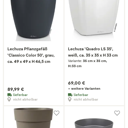
Lechuza Pflanzgefäß
Lechuza 'Quadro LS 35',
'Classico Color 50', grau,
weiß, ca. 35 x 35 x H 33 cm
Variante:
35 cm x 35 cm,
ca. 49 x 49 x H 46,5 cm
H:33 cm
69,00 €
89,99 €
+ weitere Varianten
lieferbar
lieferbar
nicht abholbar
nicht abholbar