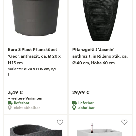
Euro 3 Plast Pflanzkübel
Pflanzgefäß 'Jasmin'
'Geo', anthrazit, ca. Ø 20 x
anthrazit, in Rillenoptik, ca.
H 15 cm
Ø 40 cm, Höhe 60 cm
Variante:
Ø 20 x H 15 cm, 2,9
l
3,49 €
29,99 €
+ weitere Varianten
lieferbar
lieferbar
nicht abholbar
abholbar