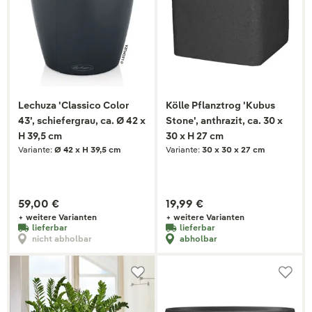
Lechuza 'Classico Color
Kölle Pflanztrog 'Kubus
43', schiefergrau, ca. Ø 42 x
Stone', anthrazit, ca. 30 x
H 39,5 cm
30 x H 27 cm
Variante:
Ø 42 x H 39,5 cm
Variante:
30 x 30 x 27 cm
59,00 €
19,99 €
+ weitere Varianten
+ weitere Varianten
lieferbar
lieferbar
nicht abholbar
abholbar