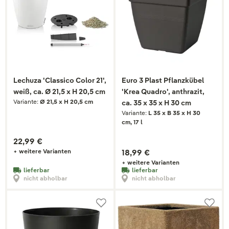
Lechuza 'Classico Color 21',
Euro 3 Plast Pflanzkübel
weiß, ca. Ø 21,5 x H 20,5 cm
'Krea Quadro', anthrazit,
Variante:
Ø 21,5 x H 20,5 cm
ca. 35 x 35 x H 30 cm
Variante:
L 35 x B 35 x H 30
cm, 17 l
22,99 €
+ weitere Varianten
18,99 €
+ weitere Varianten
lieferbar
lieferbar
nicht abholbar
nicht abholbar