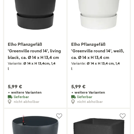
Elho Pflanzgefäß
Elho Pflanzgefäß
'Greenville round 14', living
'Greenville round 14', weiß,
black, ca. Ø 14 x H 13,4 cm
ca. Ø 14 x H 13,4 cm
Variante:
Ø 14 x H 13,4cm, 1,4
Variante:
Ø 14 x H 13,4 cm, 1,4
l
l
5,99 €
5,99 €
+ weitere Varianten
+ weitere Varianten
lieferbar
lieferbar
nicht abholbar
nicht abholbar