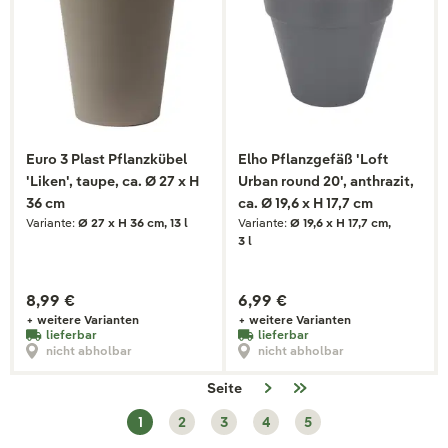
Euro 3 Plast Pflanzkübel
Elho Pflanzgefäß 'Loft
'Liken', taupe, ca. Ø 27 x H
Urban round 20', anthrazit,
36 cm
ca. Ø 19,6 x H 17,7 cm
Variante:
Ø 27 x H 36 cm, 13 l
Variante:
Ø 19,6 x H 17,7 cm,
3 l
8,99 €
6,99 €
+ weitere Varianten
+ weitere Varianten
lieferbar
lieferbar
nicht abholbar
nicht abholbar
Seite
1
2
3
4
5