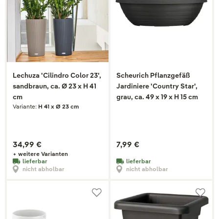
Lechuza 'Cilindro Color 23',
Scheurich Pflanzgefäß
sandbraun, ca. Ø 23 x H 41
Jardiniere 'Country Star',
cm
grau, ca. 49 x 19 x H 15 cm
Variante:
H 41 x Ø 23 cm
34,99 €
7,99 €
+ weitere Varianten
lieferbar
lieferbar
nicht abholbar
nicht abholbar