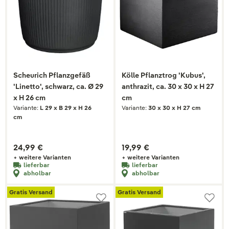
Scheurich Pflanzgefäß
Kölle Pflanztrog 'Kubus',
'Linetto', schwarz, ca. Ø 29
anthrazit, ca. 30 x 30 x H 27
x H 26 cm
cm
Variante:
L 29 x B 29 x H 26
Variante:
30 x 30 x H 27 cm
cm
24,99 €
19,99 €
+ weitere Varianten
+ weitere Varianten
lieferbar
lieferbar
abholbar
abholbar
Gratis Versand
Gratis Versand