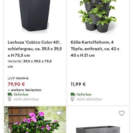
Lechuza 'Cubico Color 40',
Kölle Kartoffelturm, 4
schiefergrau, ca. 39,5 x 39,5
Töpfe, anthrazit, ca. 42 x
x H 75,5 cm
40 x H 21 cm
Variante:
39,5 x 39,5 x 75,5
cm
UVP
119,99 €
79,90 €
11,99 €
+ weitere Varianten
lieferbar
lieferbar
nicht abholbar
nicht abholbar