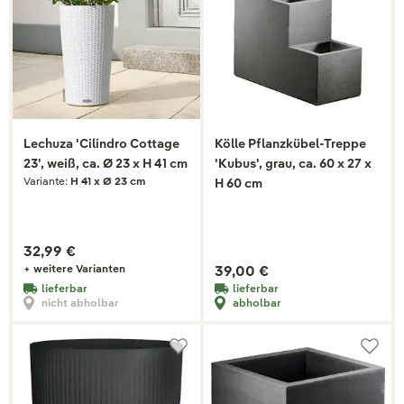
Lechuza 'Cilindro Cottage
Kölle Pflanzkübel-Treppe
23', weiß, ca. Ø 23 x H 41 cm
'Kubus', grau, ca. 60 x 27 x
Variante:
H 41 x Ø 23 cm
H 60 cm
32,99 €
+ weitere Varianten
39,00 €
lieferbar
lieferbar
nicht abholbar
abholbar