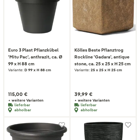
Euro 3 Plast Pflanzkübel
Kölles Beste Pflanztrog
'Mitu Pac', anthrazit, ca. Ø
Rockline 'Gadara', antique
99 x H 88 cm
stone, ca. 25 x 25 x H 25 cm
Variante:
D 99 x H 88 cm
Variante:
25 x 25 x H 25 cm
115,00 €
39,99 €
+ weitere Varianten
+ weitere Varianten
lieferbar
lieferbar
abholbar
abholbar