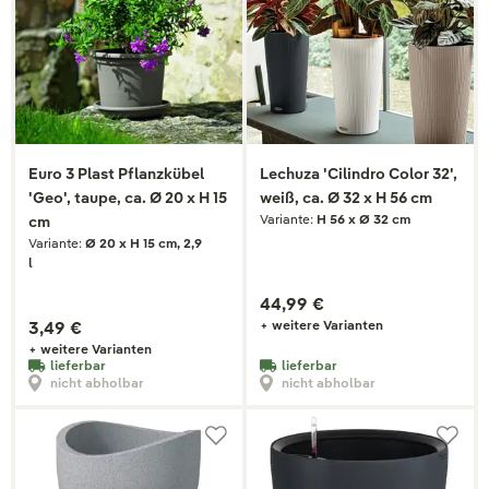
Euro 3 Plast Pflanzkübel
Lechuza 'Cilindro Color 32',
'Geo', taupe, ca. Ø 20 x H 15
weiß, ca. Ø 32 x H 56 cm
Variante:
H 56 x Ø 32 cm
cm
Variante:
Ø 20 x H 15 cm, 2,9
l
44,99 €
3,49 €
+ weitere Varianten
+ weitere Varianten
lieferbar
lieferbar
nicht abholbar
nicht abholbar