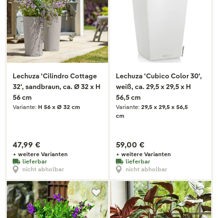
Lechuza 'Cilindro Cottage
Lechuza 'Cubico Color 30',
32', sandbraun, ca. Ø 32 x H
weiß, ca. 29,5 x 29,5 x H
56 cm
56,5 cm
Variante:
H 56 x Ø 32 cm
Variante:
29,5 x 29,5 x 56,5
cm
47,99 €
59,00 €
+ weitere Varianten
+ weitere Varianten
lieferbar
lieferbar
nicht abholbar
nicht abholbar