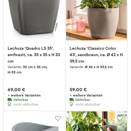
Lechuza 'Quadro LS 35',
Lechuza 'Classico Color
anthrazit, ca. 35 x 35 x H 33
43', sandbraun, ca. Ø 42 x H
cm
39,5 cm
Variante:
35 cm x 35 cm,
Variante:
Ø 42 x H 39,5 cm
H:33 cm
69,00 €
59,00 €
+ weitere Varianten
+ weitere Varianten
lieferbar
lieferbar
nicht abholbar
nicht abholbar