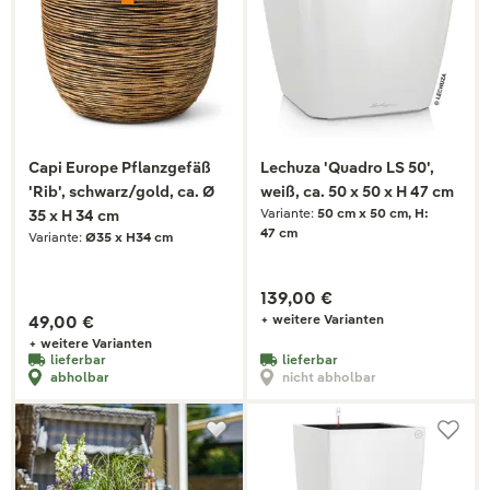
Capi Europe Pflanzgefäß
Lechuza 'Quadro LS 50',
'Rib', schwarz/gold, ca. Ø
weiß, ca. 50 x 50 x H 47 cm
Variante:
50 cm x 50 cm, H:
35 x H 34 cm
47 cm
Variante:
Ø35 x H34 cm
139,00 €
49,00 €
+ weitere Varianten
+ weitere Varianten
lieferbar
lieferbar
abholbar
nicht abholbar