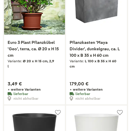
Euro 3 Plast Pflanzkübel
Pflanzkasten 'Maya
'Geo', terra, ca. Ø 20 x H 15
Divider', dunkelgrau, ca. L
cm
100 x B 35 x H 60 cm
Variante:
Ø 20 x H 15 cm, 2,9
Variante:
L 100 x B 35 x H 60
l
cm
3,49 €
179,00 €
+ weitere Varianten
+ weitere Varianten
lieferbar
lieferbar
nicht abholbar
nicht abholbar