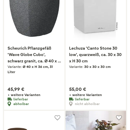
Scheurich Pflanzgefäß
Lechuza 'Canto Stone 30
'Wave Globe Cubo',
low', quarzweiß, ca. 30 x 30
schwarz granit, ca. Ø 40 x H
x H 30 cm
Variante:
Ø 40 x H 36 cm, 31
Variante:
30 x 30 x 30 cm
36 cm
Liter
45,99 €
55,00 €
+ weitere Varianten
+ weitere Varianten
lieferbar
lieferbar
abholbar
nicht abholbar