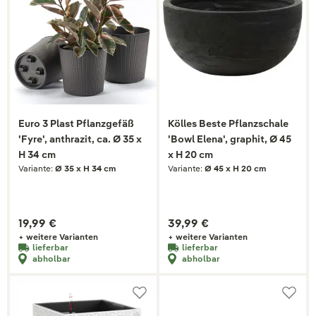
Euro 3 Plast Pflanzgefäß
Kölles Beste Pflanzschale
'Fyre', anthrazit, ca. Ø 35 x
'Bowl Elena', graphit, Ø 45
H 34 cm
x H 20 cm
Variante:
Ø 35 x H 34 cm
Variante:
Ø 45 x H 20 cm
19,99 €
39,99 €
+ weitere Varianten
+ weitere Varianten
lieferbar
lieferbar
abholbar
abholbar