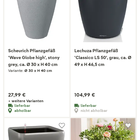
Scheurich Pflanzgefäß
Lechuza Pflanzgefäß
'Wave Globe high', stony
'Classico LS 50', grau, ca. Ø
grey, ca. Ø 30 x H 40 cm
49 x H 46,5 cm
Variante:
Ø 30 x H 40 cm
27,99 €
104,99 €
+ weitere Varianten
lieferbar
lieferbar
abholbar
nicht abholbar