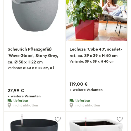
Scheurich Pflanzgefäß
Lechuza 'Cube 40', scarlet-
'Wave Globe', Stony Grey,
rot, ca. 39 x 39 x H 40 cm
Variante:
39 x 39 x H 40 cm
ca. Ø 30 x H 22 cm
Variante:
Ø 30 x H 22 cm, 8 l
119,00 €
27,99 €
+ weitere Varianten
+ weitere Varianten
lieferbar
lieferbar
nicht abholbar
nicht abholbar