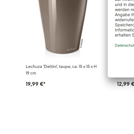
Lechuza 'Deltini', taupe, ca. 15 x 15 x H
Lechuza '
19 cm
x H 13 c
19,99 €
*
12,99 