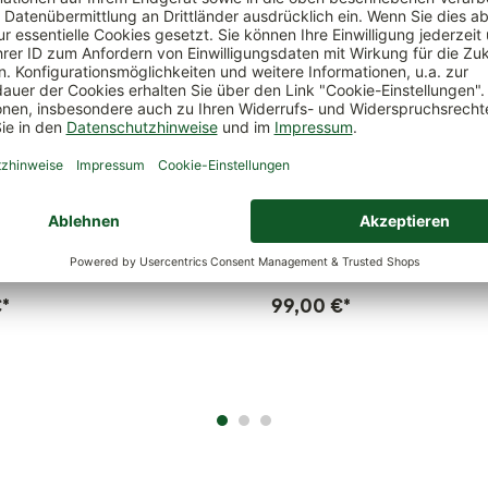
Mini-Deltini', weiß, ca. 10 x 10
Lechuza 'Rondo 32', taupe, ca.
m
H 56 cm
€
*
99,00 €
*