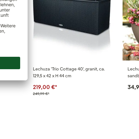
 Ø 33 x
Lechuza 'Trio Cottage 40', granit, ca.
Lechu
129,5 x 42 x H 44 cm
sandb
219,00 €
*
34,
249,99 €
*