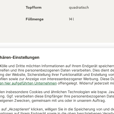
Topfform
quadratisch
Füllmenge
14 l
ch