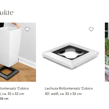
ukte
luntersatz 'Cubico
Lechuza Rolluntersatz 'Cubico
t, ca. 32 x 32 cm
30', weiß, ca. 32 x 32 cm
 32 cm