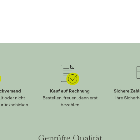
ückversand
Kauf auf Rechnung
Sichere Zah
lt oder nicht
Bestellen, freuen, dann erst
Ihre Sicherh
zurückschicken
bezahlen
Geprüfte Qualität