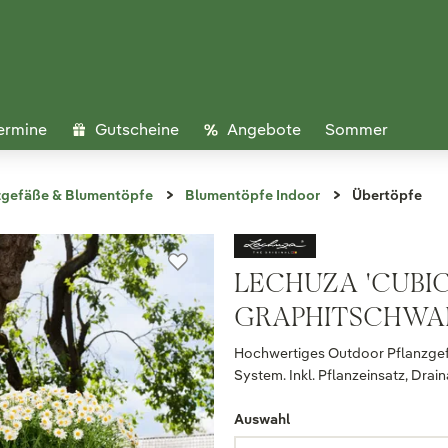
ermine
Gutscheine
Angebote
Sommer
zgefäße & Blumentöpfe
Blumentöpfe Indoor
Übertöpfe
LECHUZA 'CUBIC
GRAPHITSCHWARZ
Hochwertiges Outdoor Pflanzgef
System. Inkl. Pflanzeinsatz, Dra
Auswahl