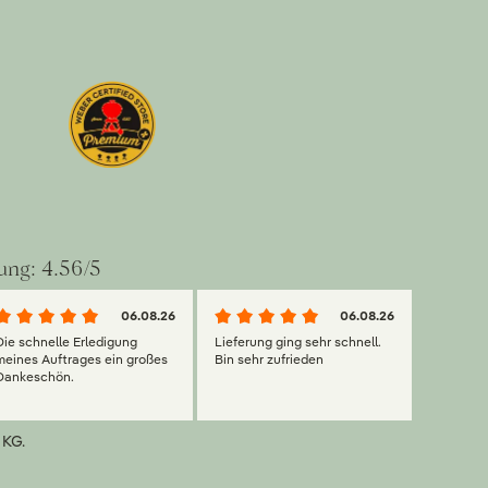
ung: 4.56/5
06.08.26
06.08.26
Die schnelle Erledigung
Lieferung ging sehr schnell.
meines Auftrages ein großes
Bin sehr zufrieden
Dankeschön.
 KG.