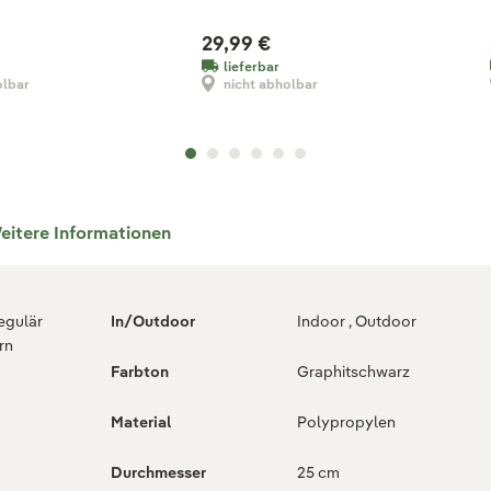
29,99 €
lieferbar
olbar
nicht abholbar
eitere Informationen
regulär
In/Outdoor
Indoor , Outdoor
rn
Farbton
Graphitschwarz
Material
Polypropylen
Durchmesser
25 cm