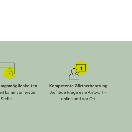
lungsmöglichkeiten
Kompetente Gärtnerberatung
eit kommt an erster
Auf jede Frage eine Antwort –
Stelle
online und vor Ort