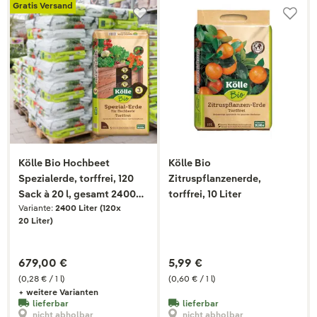
Gratis Versand
Kölle Bio Hochbeet
Kölle Bio
Spezialerde, torffrei, 120
Zitruspflanzenerde,
Sack à 20 l, gesamt 2400
torffrei, 10 Liter
Variante:
2400 Liter (120x
Liter
20 Liter)
679,00 €
5,99 €
(0,28 € / 1 l)
(0,60 € / 1 l)
+ weitere Varianten
lieferbar
lieferbar
nicht abholbar
nicht abholbar