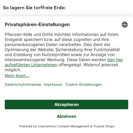
So lagern Sie torffreie Erde:
Vor Austrocknung und Vernässung schützen: Bei zu
viel Feuchtigkeit wird das Substrat matschig oder es
kommt zur Schimmelbildung. Zudem quillt der Boden
auf und seine Struktur verändert sich, was die
Belüftung und das Wasserhaltevermögen
beeinträchtigt.
Kühl lagern: Optimal ist eine Temperatur zwischen 5
und 20 °C. Höhere Temperaturen beschleunigen den
Zersetzungsprozess und setzen unkontrolliert
Nährstoffe frei. Die Struktur und die
Nährstoffzusammensetzung werden bei falscher
Lagerung nachteilig verändert.
Dunkle Lagerung: Direkte Sonneneinstrahlung (Hitze)
verändert die Struktur von torffreier Erde. Durch die