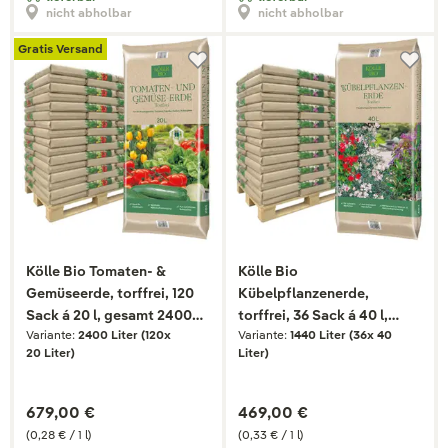
nicht abholbar
nicht abholbar
Gratis Versand
Kölle Bio Tomaten- &
Kölle Bio
Gemüseerde, torffrei, 120
Kübelpflanzenerde,
Sack á 20 l, gesamt 2400
torffrei, 36 Sack á 40 l,
Variante:
2400 Liter (120x
Variante:
1440 Liter (36x 40
Liter
gesamt 1440 Liter
20 Liter)
Liter)
679,00 €
469,00 €
(0,28 € / 1 l)
(0,33 € / 1 l)