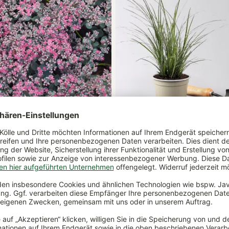
uticola 'Robustum' karminrot,
Bio Segge 'Variegata', grün-wei
 cm
12 cm
b 6 Pflanzen - mit
Variante:
ab 6 Pflanzen - mit
eis
Vorteilspreis
4,99 €
Varianten
+ weitere Varianten
ar
lieferbar
abholbar
nicht abholbar