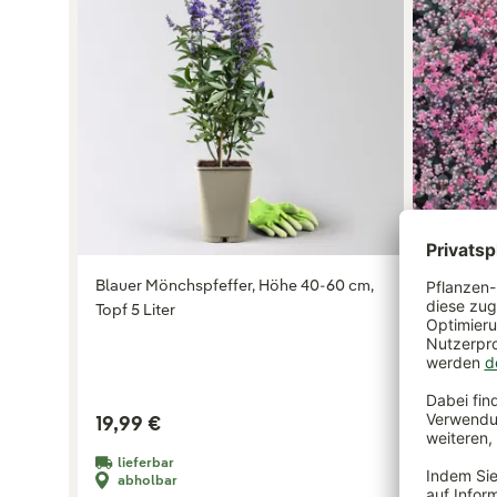
Blauer Mönchspfeffer, Höhe 40-60 cm,
Sedum ca
Topf 5 Liter
Topf 9x9
Variante:
a
Vorteilspr
19,99 €
2,99 €
+ weitere 
lieferbar
lieferb
abholbar
nicht 