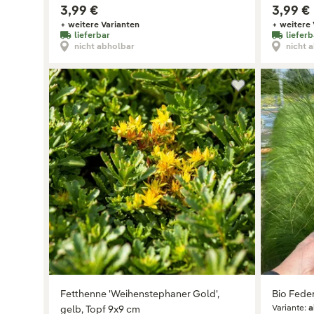
3,99 €
3,99 €
+ weitere Varianten
+ weitere 
lieferbar
lieferb
nicht abholbar
nicht 
Fetthenne 'Weihenstephaner Gold',
Bio Feder
Variante:
a
gelb, Topf 9x9 cm