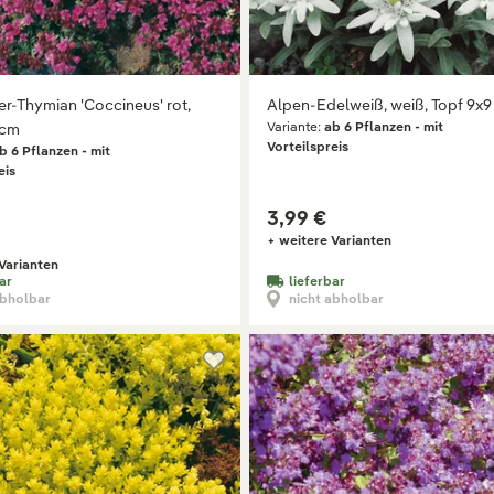
er-Thymian 'Coccineus' rot,
Alpen-Edelweiß, weiß, Topf 9x
Variante:
ab 6 Pflanzen - mit
 cm
Vorteilspreis
b 6 Pflanzen - mit
eis
3,99 €
+ weitere Varianten
Varianten
ar
lieferbar
abholbar
nicht abholbar