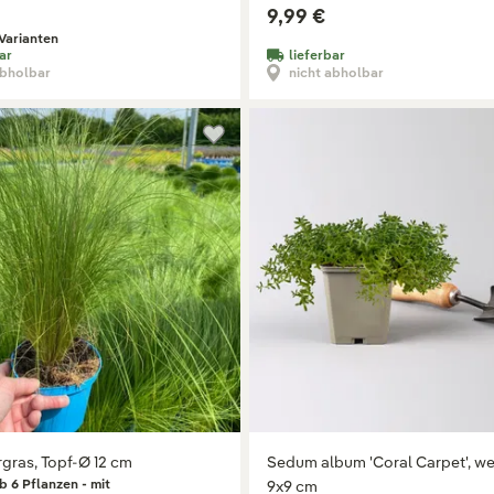
9,99 €
Varianten
ar
lieferbar
abholbar
nicht abholbar
gras, Topf-Ø 12 cm
Sedum album 'Coral Carpet', we
b 6 Pflanzen - mit
9x9 cm