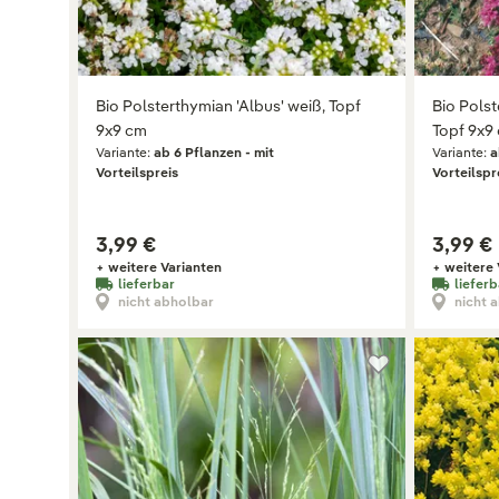
Bio Polsterthymian 'Albus' weiß, Topf
Bio Polst
9x9 cm
Topf 9x9
Variante:
ab 6 Pflanzen - mit
Variante:
a
Vorteilspreis
Vorteilspr
3,99 €
3,99 €
+ weitere Varianten
+ weitere 
lieferbar
lieferb
nicht abholbar
nicht 