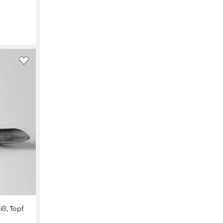
iß, Topf