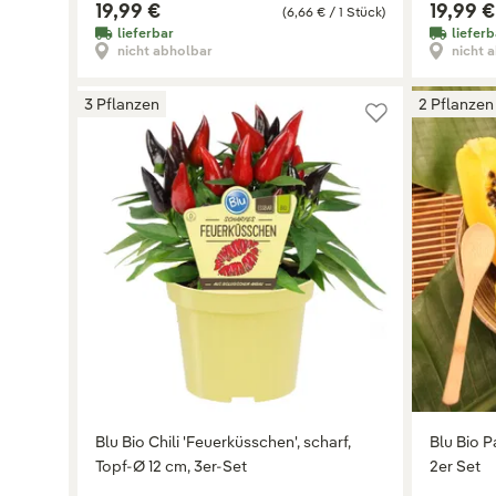
19,99 €
19,99 €
(6,66 € / 1 Stück)
lieferbar
lieferb
nicht abholbar
nicht 
3 Pflanzen
2 Pflanzen
Blu Bio Chili 'Feuerküsschen', scharf,
Blu Bio P
Topf-Ø 12 cm, 3er-Set
2er Set