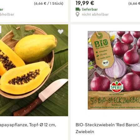
19,99 €
(6,66 € / 1 Stück)
(6,66 €
ar
lieferbar
abholbar
nicht abholbar
apayapflanze, Topf-Ø 12 cm,
BIO-Steckzwiebeln 'Red Baron',
Zwiebeln