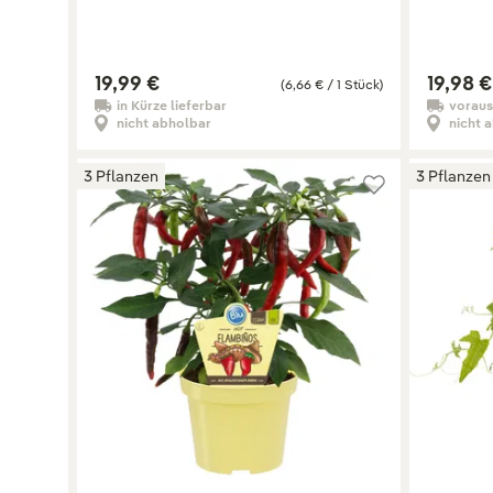
19,99 €
19,98 €
(6,66 € / 1 Stück)
in Kürze lieferbar
voraus
nicht abholbar
nicht 
3 Pflanzen
3 Pflanzen