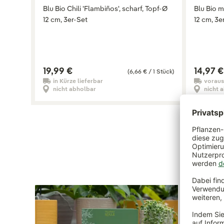
Blu Bio Chili 'Flambiños', scharf, Topf-Ø
Blu Bio m
12 cm, 3er-Set
12 cm, 3e
19,99 €
14,97 €
(6,66 € / 1 Stück)
in Kürze lieferbar
voraus
nicht abholbar
nicht 