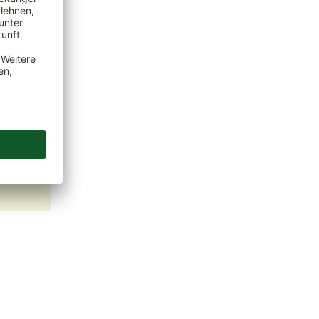
ten Sie
ums
zu
en.