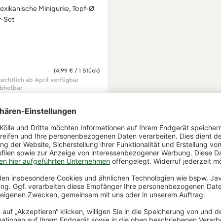
exikanische Minigurke, Topf-Ø
r-Set
(4,99 € / 1 Stück)
sichtlich ab April verfügbar
abholbar