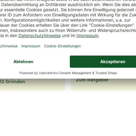
ute Gründe für
Ratgeber
nzen-Kölle
In unserem Ratgeber erhal
viele Informationen rund 
n Sie hier, warum unsere
Gärtnern und Pflegetipps 
uns lieben und bei uns
vielen spezifischen Pflanz
en.
Zum Ratgeber
 12 Gründen