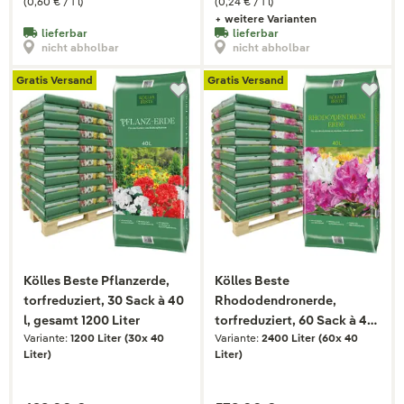
(0,60 € / 1 l)
(0,24 € / 1 l)
+ weitere Varianten
lieferbar
lieferbar
nicht abholbar
nicht abholbar
Gratis Versand
Gratis Versand
Kölles Beste Pflanzerde,
Kölles Beste
torfreduziert, 30 Sack à 40
Rhododendronerde,
l, gesamt 1200 Liter
torfreduziert, 60 Sack à 40
Variante:
1200 Liter (30x 40
Variante:
2400 Liter (60x 40
l, 2400 Liter
Liter)
Liter)