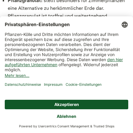
Pflanzgranulat:
stellt besonders für Zimmerpflanzen
eine Alternative zu herkömmlicher Erde dar.
Pflanzgranulat ist torffrei und weitestgehend
trauermückenfrei. Die bekanntesten mineralischen
Substrate sind Lechuza-Pon, Seramis Pflanzgranulat
und
Tongranulat
.
Torffreie vs. torfhaltige Blumenerde
Torf ist für Pflanzen ideal. Er ist
nährstoffarm,
strukturstabil und kann viel Wasser aufnehmen
. Unsere
Kölles Beste Pflanzerde verfügt über 49 % Torf.
Torfmoore sind aber zugleich enorme CO
-Speicher und
2
deshalb entscheidend für das Erreichen der Klimaziele. In
den
torffreien Erden
übernehmen andere Hilfsstoffe die
pflanzenwichtigen Funktionen. Die Kölle-Bio-Erden
arbeiten unter anderem mit
Kokosmark, Holzfasern und