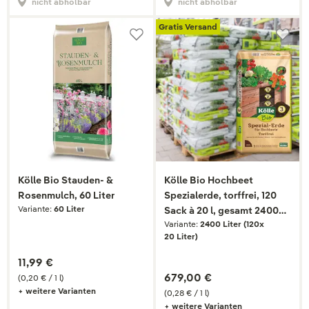
nicht abholbar
nicht abholbar
Gratis Versand
Kölle Bio Stauden- &
Kölle Bio Hochbeet
Rosenmulch, 60 Liter
Spezialerde, torffrei, 120
Variante:
60 Liter
Sack à 20 l, gesamt 2400
Variante:
2400 Liter (120x
Liter
20 Liter)
11,99 €
679,00 €
(0,20 € / 1 l)
+ weitere Varianten
(0,28 € / 1 l)
+ weitere Varianten