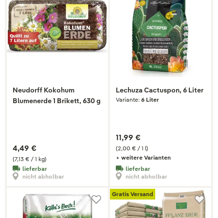
Neudorff Kokohum
Lechuza Cactuspon, 6 Liter
Variante:
6 Liter
Blumenerde 1 Brikett, 630 g
11,99 €
4,49 €
(2,00 € / 1 l)
+ weitere Varianten
(7,13 € / 1 kg)
lieferbar
lieferbar
nicht abholbar
nicht abholbar
Gratis Versand