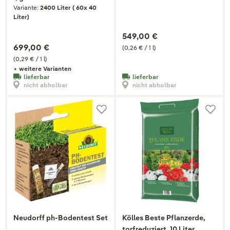
Variante:
2400 Liter ( 60x 40
Liter)
549,00 €
699,00 €
(0,26 € / 1 l)
(0,29 € / 1 l)
+ weitere Varianten
lieferbar
lieferbar
nicht abholbar
nicht abholbar
Neudorff ph-Bodentest Set
Kölles Beste Pflanzerde,
torfreduziert, 10 Liter