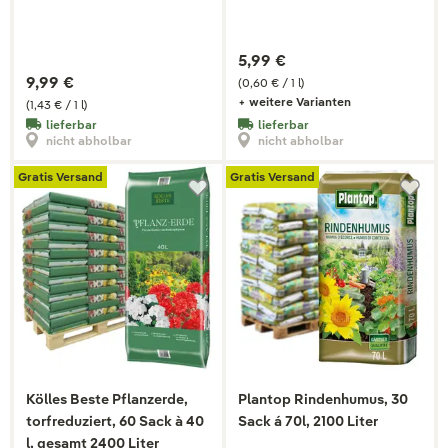
5,99 €
9,99 €
(0,60 € / 1 l)
+ weitere Varianten
(1,43 € / 1 l)
lieferbar
lieferbar
nicht abholbar
nicht abholbar
Gratis Versand
Gratis Versand
Kölles Beste Pflanzerde,
Plantop Rindenhumus, 30
torfreduziert, 60 Sack à 40
Sack á 70l, 2100 Liter
l, gesamt 2400 Liter