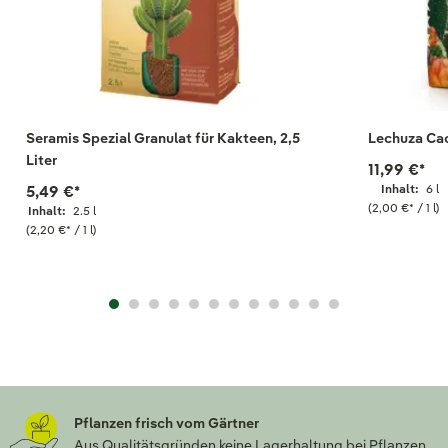
Seramis Spezial Granulat für Kakteen, 2,5
Lechuza Cac
Liter
11,99 €
*
5,49 €
*
Inhalt:
6 l
(2,00 €
*
/ 1 l)
Inhalt:
2.5 l
(2,20 €
*
/ 1 l)
Pflanzen frisch vom Gärtner
Aus Qualitätsgründen keine Lagerhaltung bei Pflanzen