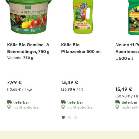
Kölle Bio Gemüse- &
Kölle Bio
Neudorff P
Beerendünger, 750 g
Pflanzenkur 500 ml
Austriebssp
Variante:
750 g
l, 500 ml
7,99 €
13,49 €
15,49 €
(10,65 € / 1 kg)
(26,98 € / 1 l)
(30,98 € / 1 l)
lieferbar
lieferbar
lieferbar
nicht abholbar
nicht abholbar
nicht abh