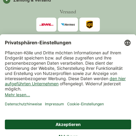
Versand
Zahlarten
*Alle Preise inkl. gesetzlicher Mehrwertsteuer zzgl.
Versand
.
Mindestbestellwert 14,90 €, ausgenommen sind Gutscheine und
Events.
Vertrag widerrufen
© 2026 Pflanzen-Kölle Gartencenter GmbH & Co. KG
AGB
Widerrufsrecht
Datenschutz
Impressum
Nutzungsbedingungen Chatbot
Barrierefreiheit