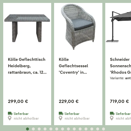
Kölle Geflechttisch
Kölle
Schneider
Heidelberg,
Geflechtsessel
Sonnensch
rattanbraun, ca. 120
'Coventry' in
'Rhodos Gr
Variante:
ant
x 80 cm
weißgrau inkl.
300 x 400
Kissen in anthrazit
299,00 €
229,00 €
719,00 €
lieferbar
lieferbar
lieferbar
nicht abholbar
nicht abholbar
nicht ab