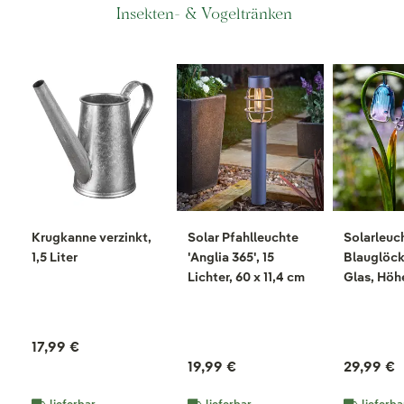
Insekten- & Vogeltränken
Krugkanne verzinkt,
Solar Pfahlleuchte
Solarleuc
1,5 Liter
'Anglia 365', 15
Blauglöck
Lichter, 60 x 11,4 cm
Glas, Höh
17,99 €
19,99 €
29,99 €
lieferbar
lieferbar
lieferba