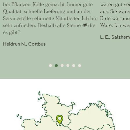
bei Pflanzen-Kölle gemacht. Immer gute
waren gut ver
Qualität, schnelle Lieferung und an der
aus. Sie war
Servicestelle sehr nette Mitarbeiter. Ich bin
Erde war aus
sehr zufrieden. Deshalb alle Sterne 🌟 die
Ware. Ich wer
es gibt.“
L. E., Salzh
Heidrun N., Cottbus