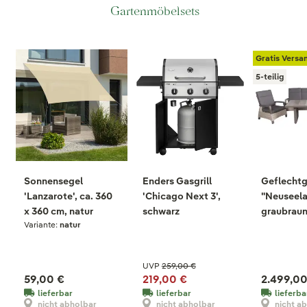
Gartenmöbelsets
Gratis Versa
5-teilig
Sonnensegel
Enders Gasgrill
Geflecht
'Lanzarote', ca. 360
'Chicago Next 3',
"Neuseela
x 360 cm, natur
schwarz
graubraun
Variante:
natur
Aluminium
inkl. Aufl
UVP
259,00 €
59,00 €
219,00 €
2.499,00
lieferbar
lieferbar
lieferba
nicht abholbar
nicht abholbar
nicht a