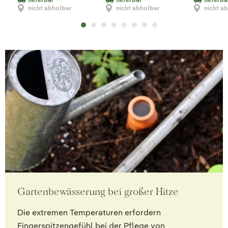
nicht abholbar
nicht abholbar
nicht a
Gartenbewässerung bei großer Hitze
Die extremen Temperaturen erfordern
Fingerspitzengefühl bei der Pflege von