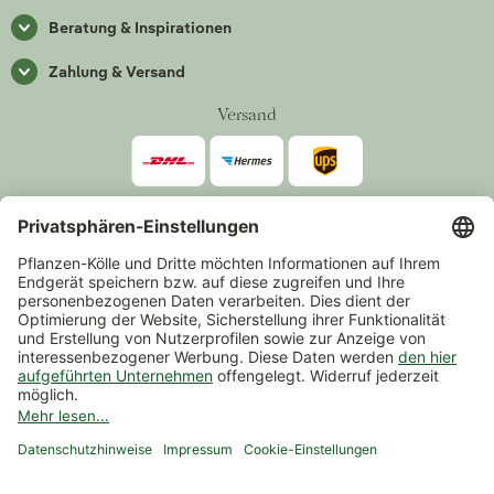
Beratung & Inspirationen
Zahlung & Versand
Versand
Zahlarten
*Alle Preise inkl. gesetzlicher Mehrwertsteuer zzgl.
Versand
.
Mindestbestellwert 14,90 €, ausgenommen sind Gutscheine und
Events.
Vertrag widerrufen