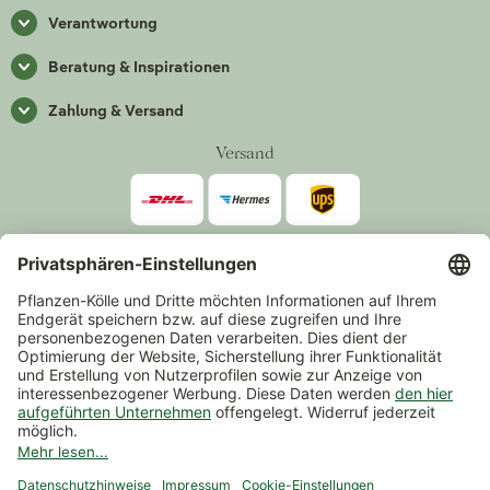
Verantwortung
Beratung & Inspirationen
Zahlung & Versand
Versand
Zahlarten
*Alle Preise inkl. gesetzlicher Mehrwertsteuer zzgl.
Versand
.
Mindestbestellwert 14,90 €, ausgenommen sind Gutscheine und
Events.
Vertrag widerrufen