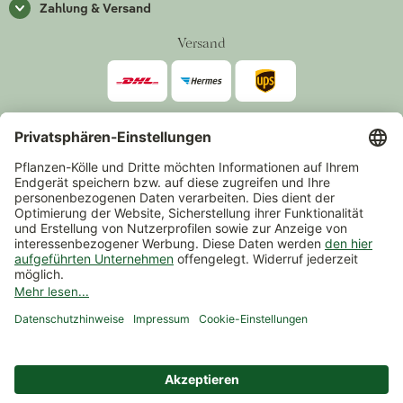
Zahlung & Versand
Versand
Zahlarten
*Alle Preise inkl. gesetzlicher Mehrwertsteuer zzgl.
Versand
.
Mindestbestellwert 14,90 €, ausgenommen sind Gutscheine und
Events.
Vertrag widerrufen
© 2026 Pflanzen-Kölle Gartencenter GmbH & Co. KG
AGB
Widerrufsrecht
Datenschutz
Impressum