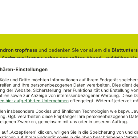
ndron tropfnass
und bedenken Sie vor allem die
Blattunters
die Spritzung liegt zwischen den späten Abend- und frühen M
anze. Wiederholen Sie die Insektizidbehandlung nach einer W
eise zur Anwendung und den Zulassungsgebieten, die sich a
auch die Warnhinweise und verwenden Sie die Mittel mit äuße