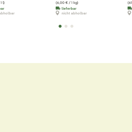
1 l)
(6,00 € / 1 kg)
(61
bar
lieferbar
 abholbar
nicht abholbar