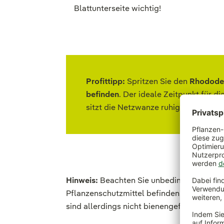
Blattunterseite wichtig!
Profittipp:
Spritzen Sie den
Rhodode
befinden
. Der ideale Zeitpunkt für 
sitzt die Netzwanze ruhig an der Pfl
Hinweis:
Beachten Sie unbedingt die Hinw
Pflanzenschutzmittel befinden. Lesen Sie 
sind allerdings nicht bienengefährlich.