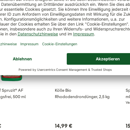
 Spruzit® AF
Kölle Bio
Sp
gsfrei, 500 ml
Rhododendrondünger, 2,5 kg
m
Va
€
14,99 €
1