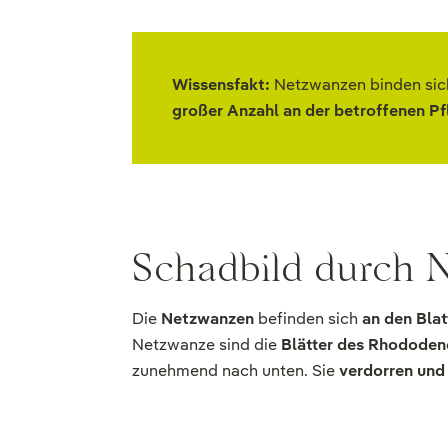
Wissensfakt:
Netzwanzen binden sich
großer Anzahl an der betroffenen Pf
Schadbild durch 
Die
Netzwanzen
befinden sich
an den Blat
Netzwanze sind die
Blätter des Rhododend
zunehmend nach unten. Sie
verdorren und 