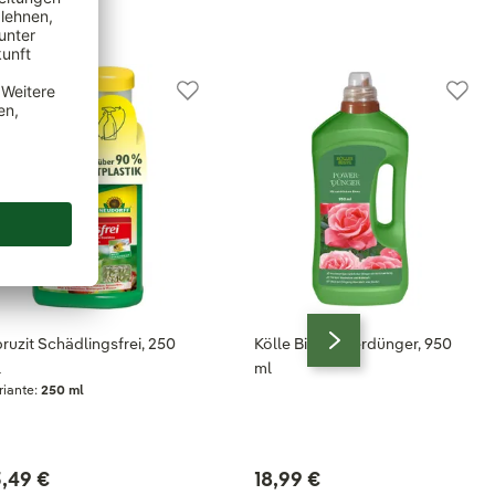
ruzit Schädlingsfrei, 250
Kölle Bio Powerdünger, 950
l
ml
riante:
250 ml
5,49 €
18,99 €