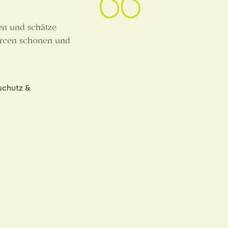
en und schätze
urcen schonen und
schutz &