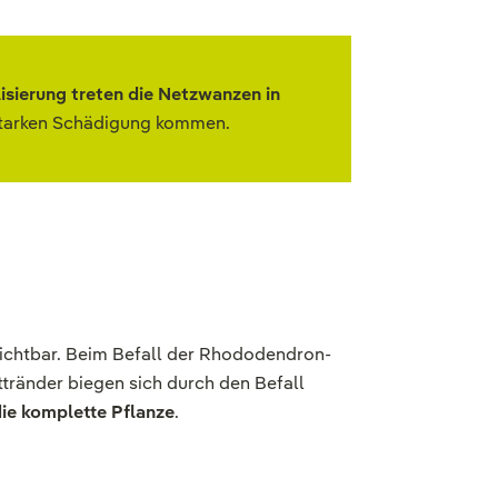
isierung treten die Netzwanzen in
starken Schädigung kommen.
ichtbar. Beim Befall der Rhododendron-
attränder biegen sich durch den Befall
ie komplette Pflanze
.