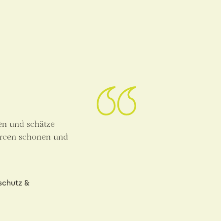
en und schätze
urcen schonen und
schutz &