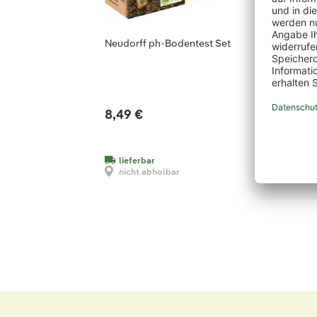
Neudorff ph-Bodentest Set
Neudorff
kg
Variante:
8,49 €
8,99 €
(1,80 € / 1
lieferbar
liefer
nicht abholbar
nicht