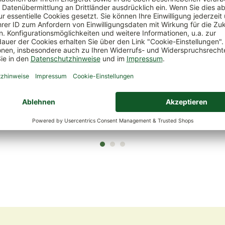
 Azet Rasenkalk, 5
Neudorff Finalsan® Rasen
Kö
Moosfrei
5 kg
Variante:
500 ml
1
13,99 €
(1,
 kg)
(27,98 € / 1 l)
bar
lieferbar
 abholbar
nicht abholbar