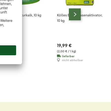
lles Beste Naturkalk, 10 kg
Kölles Beste Rasenaktivator,
10 kg
6,99 €
19,99 €
70 € / 1 kg)
(2,00 € / 1 kg)
lieferbar
lieferbar
nicht abholbar
nicht abholbar