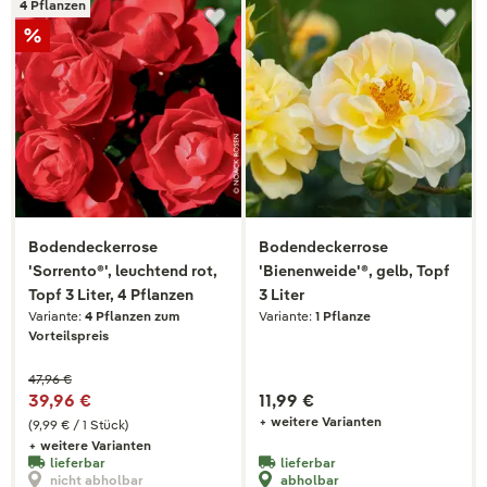
4 Pflanzen
Bodendeckerrose
Bodendeckerrose
'Sorrento®', leuchtend rot,
'Bienenweide'®, gelb, Topf
Topf 3 Liter, 4 Pflanzen
3 Liter
Variante:
4 Pflanzen zum
Variante:
1 Pflanze
Vorteilspreis
47,96 €
39,96 €
11,99 €
+ weitere Varianten
(9,99 € / 1 Stück)
+ weitere Varianten
lieferbar
lieferbar
nicht abholbar
abholbar