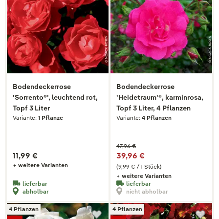
Bodendeckerrose
Bodendeckerrose
'Sorrento®', leuchtend rot,
'Heidetraum'®, karminrosa,
Topf 3 Liter
Topf 3 Liter, 4 Pflanzen
Variante:
1 Pflanze
Variante:
4 Pflanzen
47,96 €
11,99 €
39,96 €
+ weitere Varianten
(9,99 € / 1 Stück)
+ weitere Varianten
lieferbar
lieferbar
abholbar
nicht abholbar
4 Pflanzen
4 Pflanzen