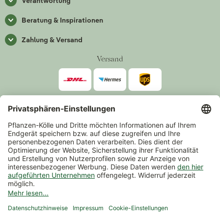
Verantwortung
Beratung & Inspirationen
Zahlung & Versand
Versand
Zahlarten
*Alle Preise inkl. gesetzlicher Mehrwertsteuer zzgl.
Versand
.
Mindestbestellwert 14,90 €, ausgenommen sind Gutscheine und
Events.
Vertrag widerrufen