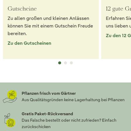
Gutscheine
12 gute G
Zu allen großen und kleinen Anlässen
Erfahren Si
können Sie mit einem Gutschein Freude
uns lieben 
bereiten.
Zu den 12 
Zu den Gutscheinen
Pflanzen frisch vom Gärtner
Aus Qualitätsgründen keine Lagerhaltung bei Pflanzen
Gratis Paket-Rückversand
Das Falsche bestellt oder nicht zufrieden? Einfach
zurückschicken