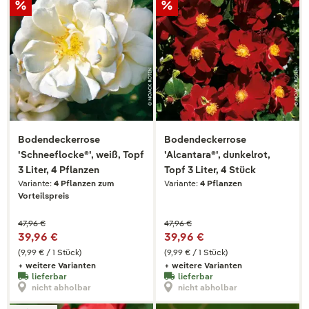
Bodendeckerrose
Bodendeckerrose
'Schneeflocke®', weiß, Topf
'Alcantara®', dunkelrot,
3 Liter, 4 Pflanzen
Topf 3 Liter, 4 Stück
Variante:
4 Pflanzen zum
Variante:
4 Pflanzen
Vorteilspreis
47,96 €
47,96 €
39,96 €
39,96 €
(9,99 € / 1 Stück)
(9,99 € / 1 Stück)
+ weitere Varianten
+ weitere Varianten
lieferbar
lieferbar
nicht abholbar
nicht abholbar