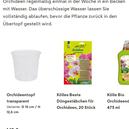
Orchideen regelmäßig einmal in der Woche in ein Becken
mit Wasser. Das überschüssige Wasser lassen Sie
vollständig ablaufen, bevor die Pflanze zurück in den
Übertopf gestellt wird.
Orchideentopf
Kölles Beste
Kölle Bio
transparent
Düngestäbchen für
Orchideend
Variante:
D 15 cm / H
Orchideen, 20 Stück
475 ml
12,5 cm