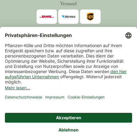
Versand
Zahlarten
*Alle Preise inkl. gesetzlicher Mehrwertsteuer zzgl.
Versand
.
Mindestbestellwert 14,90 €, ausgenommen sind Gutscheine und
Events.
Vertrag widerrufen
© 2026 Pflanzen-Kölle Gartencenter GmbH & Co. KG
AGB
Widerrufsrecht
Datenschutz
Impressum
Nutzungsbedingungen Chatbot
Barrierefreiheit