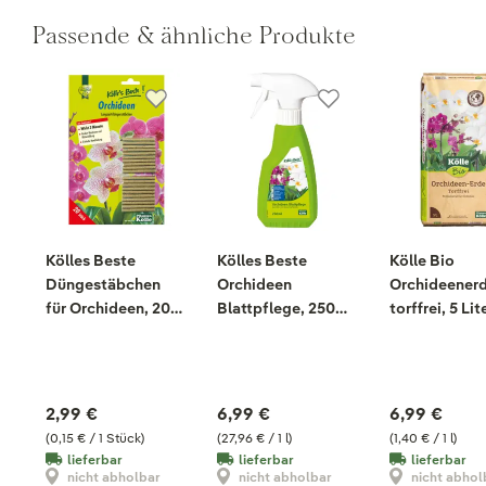
Passende & ähnliche Produkte
Kölles Beste
Kölles Beste
Kölle Bio
Düngestäbchen
Orchideen
Orchideenerd
für Orchideen, 20
Blattpflege, 250
torffrei, 5 Lit
Stück
ml
2,99 €
6,99 €
6,99 €
(0,15 € / 1 Stück)
(27,96 € / 1 l)
(1,40 € / 1 l)
lieferbar
lieferbar
lieferbar
nicht abholbar
nicht abholbar
nicht abhol