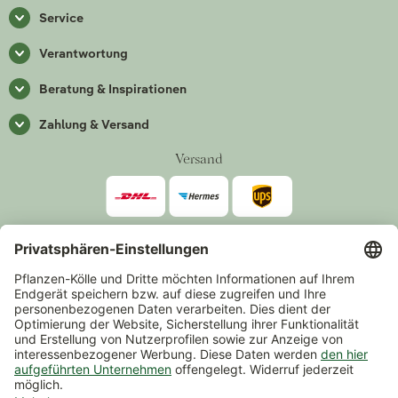
Service
Verantwortung
Beratung & Inspirationen
Zahlung & Versand
Versand
Zahlarten
*Alle Preise inkl. gesetzlicher Mehrwertsteuer zzgl.
Versand
.
Mindestbestellwert 14,90 €, ausgenommen sind Gutscheine und
Events.