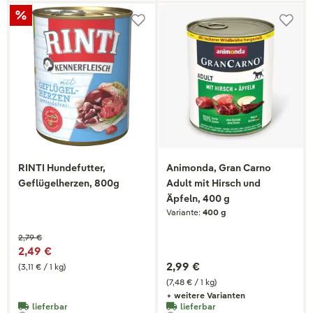
RINTI Hundefutter,
Animonda, Gran Carno
Geflügelherzen, 800g
Adult mit Hirsch und
Äpfeln, 400 g
Variante:
400 g
2,79 €
2,49 €
2,99 €
(3,11 € / 1 kg)
(7,48 € / 1 kg)
+ weitere Varianten
lieferbar
lieferbar