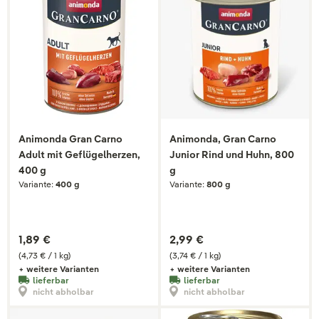
Animonda Gran Carno
Animonda, Gran Carno
Adult mit Geflügelherzen,
Junior Rind und Huhn, 800
400 g
g
Variante:
400 g
Variante:
800 g
1,89 €
2,99 €
(4,73 € / 1 kg)
(3,74 € / 1 kg)
+ weitere Varianten
+ weitere Varianten
lieferbar
lieferbar
nicht abholbar
nicht abholbar