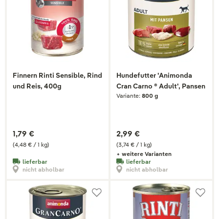
Finnern Rinti Sensible, Rind
Hundefutter 'Animonda
und Reis, 400g
Cran Carno ® Adult', Pansen
Variante:
800 g
1,79 €
2,99 €
(4,48 € / 1 kg)
(3,74 € / 1 kg)
+ weitere Varianten
lieferbar
lieferbar
nicht abholbar
nicht abholbar