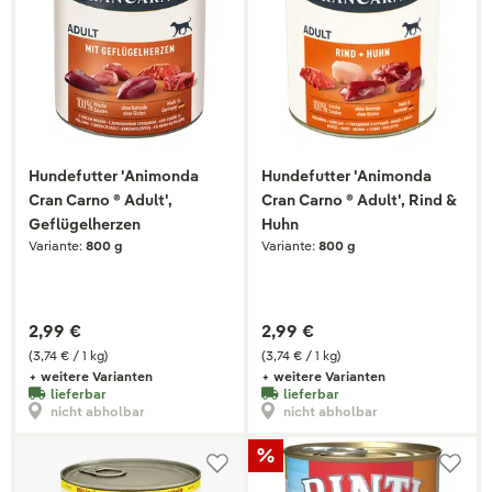
Hundefutter 'Animonda
Hundefutter 'Animonda
Cran Carno ® Adult',
Cran Carno ® Adult', Rind &
Geflügelherzen
Huhn
Variante:
800 g
Variante:
800 g
2,99 €
2,99 €
(3,74 € / 1 kg)
(3,74 € / 1 kg)
+ weitere Varianten
+ weitere Varianten
lieferbar
lieferbar
nicht abholbar
nicht abholbar