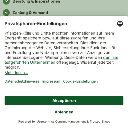
Beratung & Inspirationen
Zahlung & Versand
Versand
Zahlarten
*Alle Preise inkl. gesetzlicher Mehrwertsteuer zzgl.
Versand
.
Mindestbestellwert 14,90 €, ausgenommen sind Gutscheine und
Events.
Vertrag widerrufen
© 2026 Pflanzen-Kölle Gartencenter GmbH & Co. KG