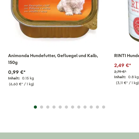
Animonda Hundefutter, Gefluegel und Kalb,
RINTI Hunde
150g
2,49 €
*
0,99 €
*
2,79 €
*
Inhalt:
0.8 kg
Inhalt:
0.15 kg
(3,11 €
*
/ 1 kg)
(6,60 €
*
/ 1 kg)