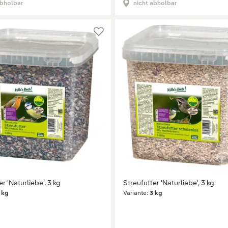
abholbar
nicht abholbar
r 'Naturliebe', 3 kg
Streufutter 'Naturliebe', 3 kg
 kg
Variante:
3 kg