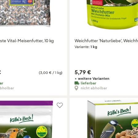
ste Vital-Meisenfutter, 10 kg
Weichfutter 'Naturliebe', Weichfu
Variante:
1 kg
€
5,79 €
(3,00 € / 1 kg)
+ weitere Varianten
ar
lieferbar
abholbar
nicht abholbar