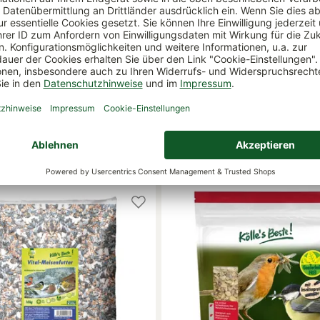
este Sonnenblumenkerne
Insektenfettknödel 'Naturliebe' 
 10 kg
Protein, 18 St.
Variante:
18 Stück
€
11,49 €
(2,50 € / 1 kg)
(7,
+ weitere Varianten
ar
lieferbar
abholbar
nicht abholbar