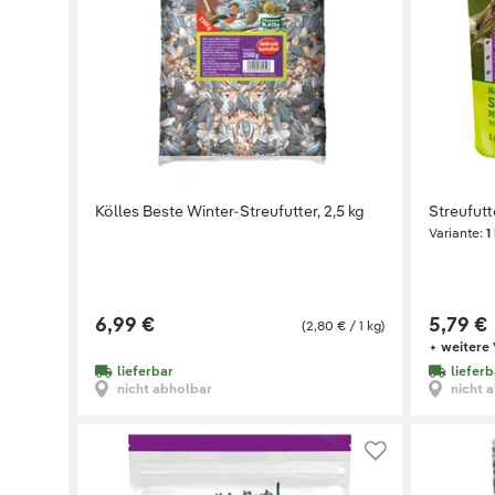
Kölles Beste Winter-Streufutter, 2,5 kg
Streufutte
Variante:
1
6,99 €
5,79 €
(2,80 € / 1 kg)
+ weitere 
lieferbar
lieferb
nicht abholbar
nicht 