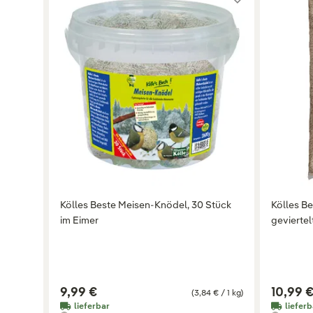
Kölles Beste Meisen-Knödel, 30 Stück
Kölles B
im Eimer
geviertelt
9,99 €
10,99 
(3,84 € / 1 kg)
lieferbar
lieferb