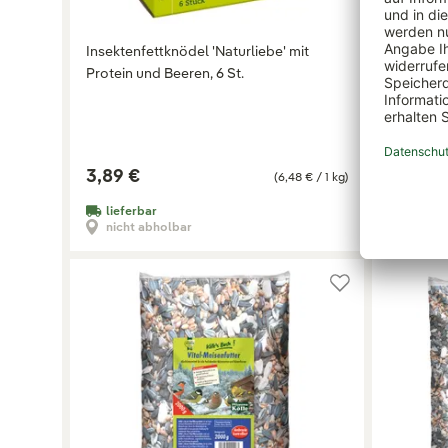
Insektenfettknödel 'Naturliebe' mit
Kölles B
Protein und Beeren, 6 St.
gestreift,
3,89 €
24,99 
(6,48 € / 1 kg)
lieferbar
lieferb
nicht abholbar
nicht 