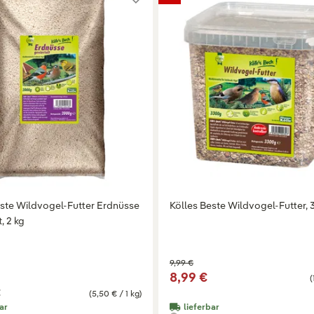
este Wildvogel-Futter Erdnüsse
Kölles Beste Wildvogel-Futter,
, 2 kg
9,99 €
8,99 €
(
€
(5,50 € / 1 kg)
ar
lieferbar