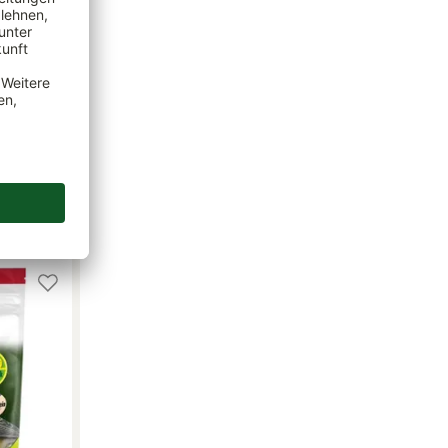
mit
09 € / 1 kg)