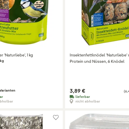
r 'Naturliebe', 1 kg
Insektenfettknödel 'Naturliebe' 
 kg
Protein und Nüssen, 6 Knödel
3,89 €
Varianten
(6,
ar
lieferbar
abholbar
nicht abholbar