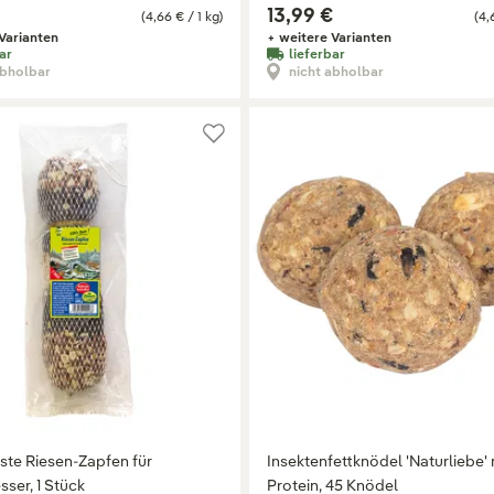
13,99 €
(4,66 € / 1 kg)
(4,
Varianten
+ weitere Varianten
ar
lieferbar
abholbar
nicht abholbar
ste Riesen-Zapfen für
Insektenfettknödel 'Naturliebe' 
sser, 1 Stück
Protein, 45 Knödel