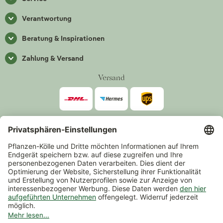
Verantwortung
Beratung & Inspirationen
Zahlung & Versand
Versand
Zahlarten
*Alle Preise inkl. gesetzlicher Mehrwertsteuer zzgl.
Versand
.
Mindestbestellwert 14,90 €, ausgenommen sind Gutscheine und
Events.
Vertrag widerrufen