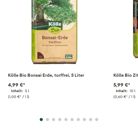
Kölle Bio Bonsai Erde, torffrei, 5 Liter
Kölle Bio Zi
4,99 €
*
5,99 €
*
Inhalt:
5 l
Inhalt:
10 l
(1,00 €
*
/ 1 l)
(0,60 €
*
/ 1 l)