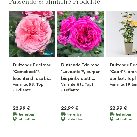
Passende & ähnliche Produkte
Duftende Edelrose
Duftende Edelrose
Duftende Ede
'Comeback'®.
'Laudatio'®, purpur
'Capri'®, ora
leuchtend rosa bis
bis pinkviolett,
aprikot, Topf
Variante:
5 lt. Topf
Variante:
5 lt. Topf
Variante:
1 Pfla
hellrosa, Topf 5
Topf 5 Liter
Liter
- 1 Pflanze
- 1 Pflanze
Liter
22,99 €
22,99 €
22,99 €
lieferbar
lieferbar
lieferbar
abholbar
abholbar
abholbar