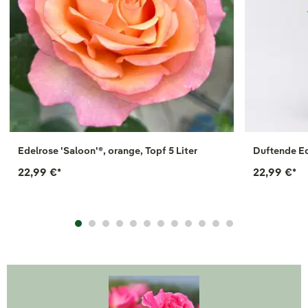
Edelrose 'Saloon'®, orange, Topf 5 Liter
Duftende E
22,99 €
*
22,99 €
*