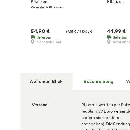
Pflanzen
Pflanzen
Variante:
6 Pflanzen
54,90 €
44,99 €
(9,15 € / 1 Stück)
lieferbar
lieferbar
nicht abholbar
nicht abh
Auf einen Blick
Beschreibung
W
Versand
Pflanzen werden per Paket
regulär 7,99 Euro versend
(sofern nicht anders
angegeben). Die Sendun