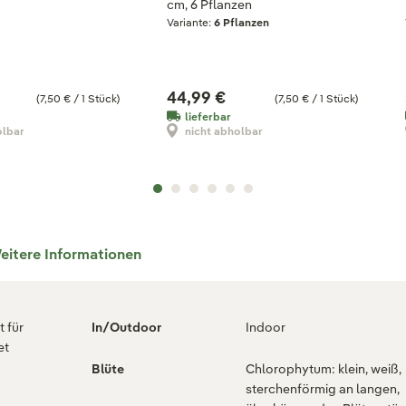
cm, 6 Pflanzen
Variante:
6 Pflanzen
44,99 €
(7,50 € / 1 Stück)
(7,50 € / 1 Stück)
lieferbar
olbar
nicht abholbar
eitere Informationen
 für
In/Outdoor
Indoor
et
Blüte
Chlorophytum: klein, weiß,
g
sterchenförmig an langen,