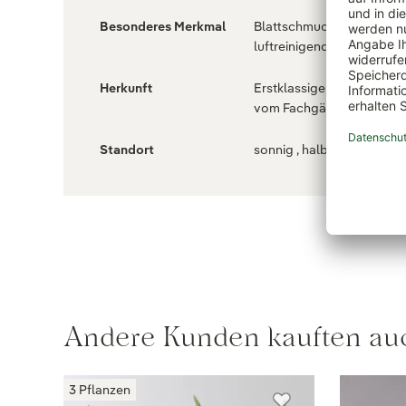
Besonderes Merkmal
Blattschmuckpflanze ,
luftreinigend
Herkunft
Erstklassige Pflanzenqual
vom Fachgärtner
Standort
sonnig , halbschattig
Andere Kunden kauften au
3 Pflanzen