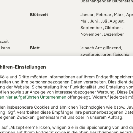
überhängenden Blütenstä
Blütezeit
Januar , Februar , März , April ,
Mai , Juni , Juli , August ,
September , Oktober ,
November , Dezember
szeit
, kann
Blatt
je nach Art: glänzend,
zweifarbig, grün, fleischig
und
Wuchsform
aufrecht , buschig
gepflanzt in
Pflanztopf
Pflanztopfgröße
12 cm Ø
f
Übertopf
ohne Übertopf
ieria
Verwendungszweck
Als Zimmerpflanze in allen
Wohn- und Büroräumen zu