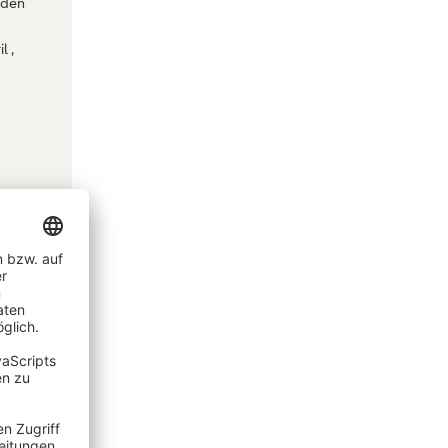
nden
r