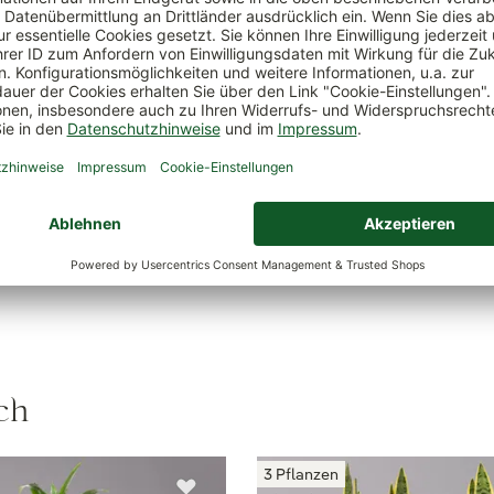
Luftverbesserung.
Grünlilie auch als Ampelpf
verwendbar.
ität
Wasserbedarf
wenig
Giftigkeit
mittel
ch
3 Pflanzen