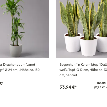
er Drachenbaum 'Janet
Bogenhanf in Keramiktopf Dall
opf-Ø 24 cm, , Höhe ca. 150
weiß, Topf-Ø 12 cm, Höhe ca. 3
cm, 3er-Set
€
*
Inhalt:
53,94 €
*
(17,98 €
*
/