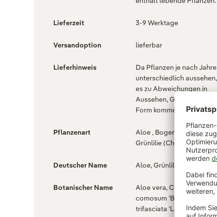
enthält lebende Pflanzen.
Lieferzeit
3-9 Werktage
Versandoption
lieferbar
Lieferhinweis
Da Pflanzen je nach Jahre
unterschiedlich aussehen
es zu Abweichungen in
Aussehen, Größe, Farbe 
Form kommen.
Pflanzenart
Aloe , Bogenhanf (Sansevieria) ,
Grünlilie (Chlorophytum)
Deutscher Name
Aloe, Grünlilie, Bogenhan
Botanischer Name
Aloe vera, Chlorophytum
comosum 'Bonnie', Sansev
trifasciata 'Laurentii'