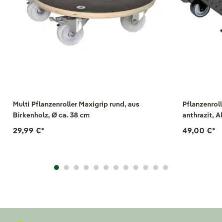
Multi Pflanzenroller Maxigrip rund, aus
Pflanzenroll
Birkenholz, Ø ca. 38 cm
anthrazit, A
29,99 €
*
49,00 €
*