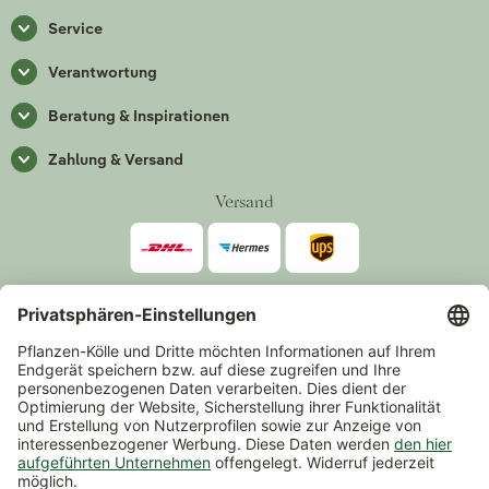
Service
Verantwortung
Beratung & Inspirationen
Zahlung & Versand
Versand
Zahlarten
*Alle Preise inkl. gesetzlicher Mehrwertsteuer zzgl.
Versand
.
Mindestbestellwert 14,90 €, ausgenommen sind Gutscheine und
Events.