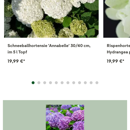
Schneeballhortensie 'Annabelle' 30/40 cm,
Rispenhorte
im 5 l Topf
Hydrangea p
19,99 €
*
19,99 €
*