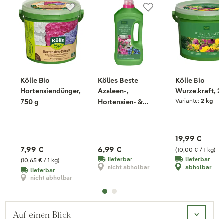
Kölle Bio
Kölles Beste
Kölle Bio
Hortensiendünger,
Azaleen-,
Wurzelkraft, 
Variante:
2 kg
750 g
Hortensien- &
Kameliendünger, 1
Liter
19,99 €
7,99 €
6,99 €
(10,00 € / 1 kg)
lieferbar
lieferbar
(10,65 € / 1 kg)
nicht abholbar
abholbar
lieferbar
nicht abholbar
Auf einen Blick