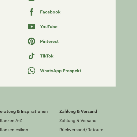
Facebook
YouTube
Pinterest
TikTok
WhatsApp Prospekt
eratung & Inspirationen
Zahlung & Versand
flanzen A-Z
Zahlung & Versand
flanzenlexikon
Rückversand/Retoure