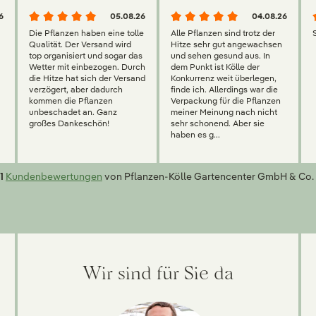
6
05.08.26
04.08.26
Die Pflanzen haben eine tolle
Alle Pflanzen sind trotz der
Qualität. Der Versand wird
Hitze sehr gut angewachsen
top organisiert und sogar das
und sehen gesund aus. In
Wetter mit einbezogen. Durch
dem Punkt ist Kölle der
die Hitze hat sich der Versand
Konkurrenz weit überlegen,
verzögert, aber dadurch
finde ich. Allerdings war die
kommen die Pflanzen
Verpackung für die Pflanzen
unbeschadet an. Ganz
meiner Meinung nach nicht
großes Dankeschön!
sehr schonend. Aber sie
haben es g...
1
Kundenbewertungen
von Pflanzen-Kölle Gartencenter GmbH & Co. 
Wir sind für Sie da