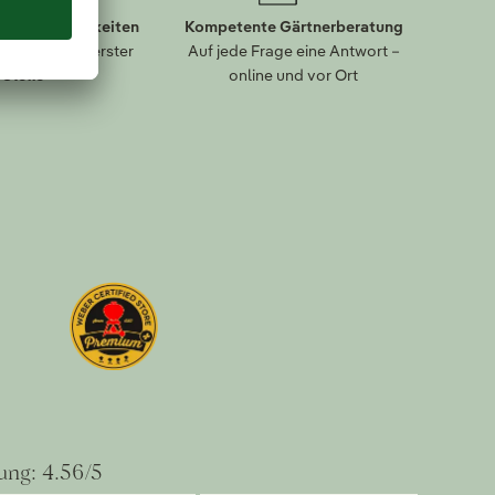
lungsmöglichkeiten
Kompetente Gärtnerberatung
eit kommt an erster
Auf jede Frage eine Antwort –
Stelle
online und vor Ort
ung: 4.56/5