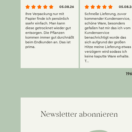
05.08.26
05.08.2
Ihre Verpackung nur mit
Schnelle Lieferung, zuvor
Papier finde ich persönlich
kommender Kundenservice,
ssehr einfach. Man kann
schöne Ware, besonders
diese getrocknet wieder gut
gefallen hat mir das ich vom
entsorgen. Die Pflanzen
Kundenservice
kommen immer gut durchnäßt
benachrichtigt wurde das
beim Endkunden an. Das ist
sich aufgrund der großen
prima.
Hitze meine Lieferung etwas
verzögern wird sodass ich
keine kaputte Ware erhalte.
T...
196
Newsletter abonnieren