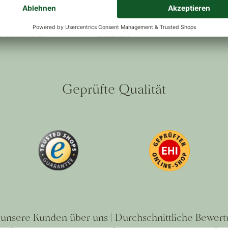
ückversand
Kauf auf Rechnung
Sichere Zah
lt oder nicht
Bestellen, freuen, dann erst
Ihre Sicherh
zurückschicken
bezahlen
Geprüfte Qualität
unsere Kunden über uns | Durchschnittliche Bewert