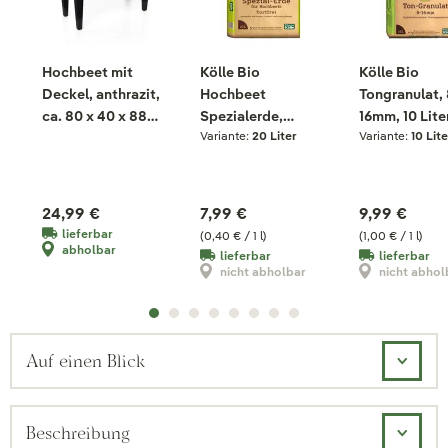
Hochbeet mit
Kölle Bio
Kölle Bio
Deckel, anthrazit,
Hochbeet
Tongranulat, 
ca. 80 x 40 x 88
Spezialerde,
16mm, 10 Lite
Variante:
20 Liter
Variante:
10 Lite
cm
torffrei, 20 Liter
24,99 €
7,99 €
9,99 €
lieferbar
(0,40 € / 1 l)
(1,00 € / 1 l)
abholbar
lieferbar
lieferbar
nicht abholbar
nicht abhol
Auf einen Blick
Beschreibung