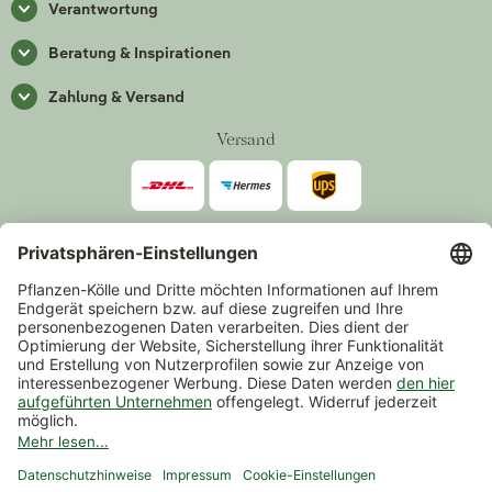
Verantwortung
Beratung & Inspirationen
Zahlung & Versand
Versand
Zahlarten
*Alle Preise inkl. gesetzlicher Mehrwertsteuer zzgl.
Versand
.
Mindestbestellwert 14,90 €, ausgenommen sind Gutscheine und
Events.
Vertrag widerrufen