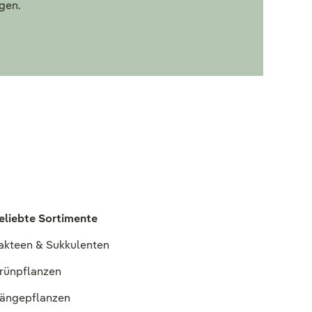
egen.
eliebte Sortimente
akteen & Sukkulenten
rünpflanzen
ängepflanzen