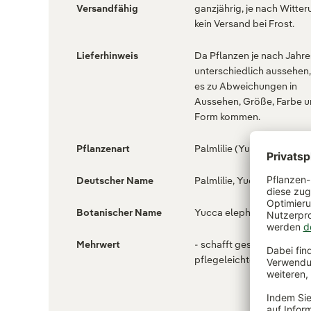
Versandfähig
ganzjährig, je nach Witter
kein Versand bei Frost.
Lieferhinweis
Da Pflanzen je nach Jahre
unterschiedlich aussehen
es zu Abweichungen in
Aussehen, Größe, Farbe 
Form kommen.
Pflanzenart
Palmlilie (Yucca)
Deutscher Name
Palmlilie, Yuccapalme
Botanischer Name
Yucca elephantipes
Mehrwert
- schafft gesundes Raumk
pflegeleichte Grünpflanze