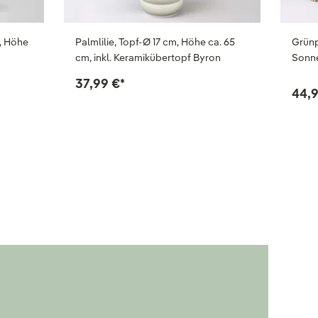
m, Höhe
Palmlilie, Topf-Ø 17 cm, Höhe ca. 65
Grünp
cm, inkl. Keramikübertopf Byron
Sonne
37,99 €
*
44,