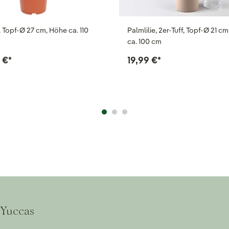
, Topf-Ø 27 cm, Höhe ca. 110
Palmlilie, 2er-Tuff, Topf-Ø 21 c
ca. 100 cm
 €
*
19,99 €
*
 Yuccas