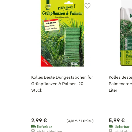
Kölles Beste Düngestäbchen für
Kölles Best
Grünpflanzen & Palmen, 20
Palmenerde, 
Stück
Liter
2,99 €
5,99 €
(0,15 € / 1 Stück)
lieferbar
lieferbar
nicht abholbar
nicht abh