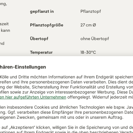
ung,
gepflanzt in
Pflanztopf
szeit
Pflanztopfgröße
27 cm Ø
, kann
Übertopf
ohne Übertopf
und
Temperatur
18-30°C
Verwendungszweck
Zimmerpflanze für den
Innenbereich, im Sommer 
als Kübelpflanze für den
Außenbereich geeignet,Bür
anze
lima,-
Wasserbedarf
wenig
,
Giftigkeit
schwach