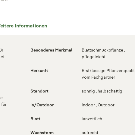
eitere Informationen
ür
Besonderes Merkmal
Blattschmuckpflanze ,
det
pflegeleicht
Herkunft
Erstklassige Pflanzenqualit
vom Fachgärtner
Standort
sonnig , halbschattig
le
 für
In/Outdoor
Indoor , Outdoor
Blatt
lanzettlich
Wuchsform
aufrecht