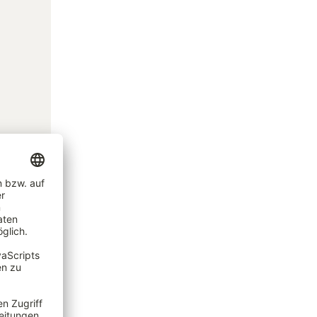
auch
opfl