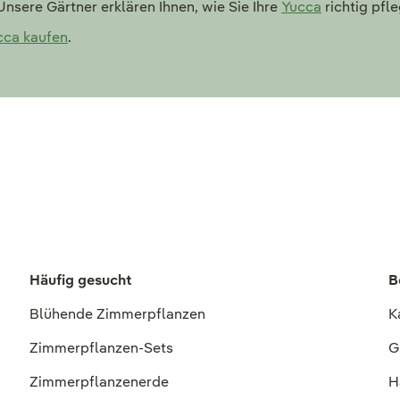
nsere Gärtner erklären Ihnen, wie Sie Ihre
Yucca
richtig pfl
cca kaufen
.
Häufig gesucht
B
Blühende Zimmerpflanzen
K
Zimmerpflanzen-Sets
G
Zimmerpflanzenerde
H