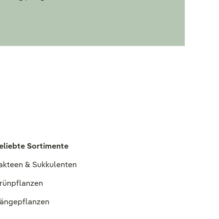
eliebte Sortimente
akteen & Sukkulenten
rünpflanzen
ängepflanzen