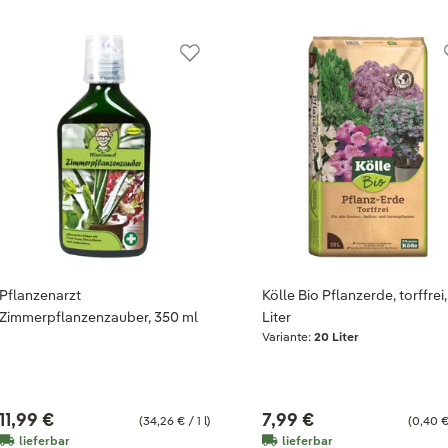
Pflanzenarzt
Kölle Bio Pflanzerde, torffrei
Zimmerpflanzenzauber, 350 ml
Liter
Variante:
20 Liter
11,99 €
7,99 €
(34,26 € / 1 l)
(0,40 € 
lieferbar
lieferbar