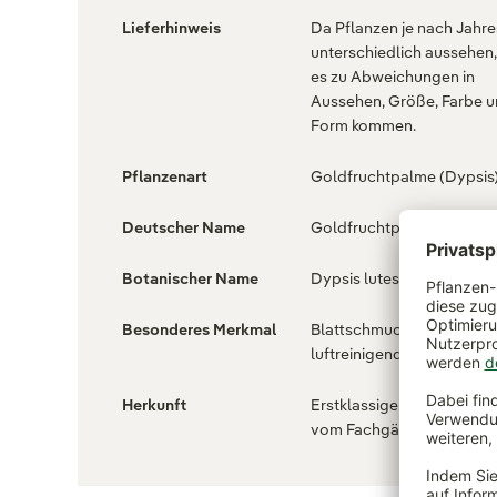
Lieferhinweis
Da Pflanzen je nach Jahre
unterschiedlich aussehen
es zu Abweichungen in
Aussehen, Größe, Farbe 
Form kommen.
Pflanzenart
Goldfruchtpalme (Dypsis
Deutscher Name
Goldfruchtpalme
Botanischer Name
Dypsis lutescens
Besonderes Merkmal
Blattschmuckpflanze ,
luftreinigend , pflegeleich
Herkunft
Erstklassige Pflanzenqual
vom Fachgärtner , 