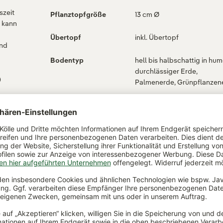
szeit
Pflanztopfgröße
13 cm Ø
, kann
Übertopf
inkl. Übertopf
und
Bodentyp
hell bis halbschattig in hum
durchlässiger Erde,
)
Palmenerde, Grünpflanzen
Verwendungszweck
Zimmerpflanze für den
Indoorjungle, Büropflanze,
Wintergarten, im Sommer 
für Balkon und Garten
t
Wasserbedarf
mäßig
ität
Niederlande