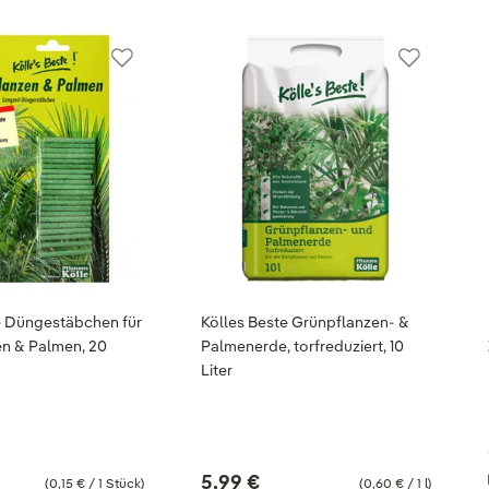
e Düngestäbchen für
Kölles Beste Grünpflanzen- &
n & Palmen, 20
Palmenerde, torfreduziert, 10
Liter
5,99 €
(0,15 € / 1 Stück)
(0,60 € / 1 l)