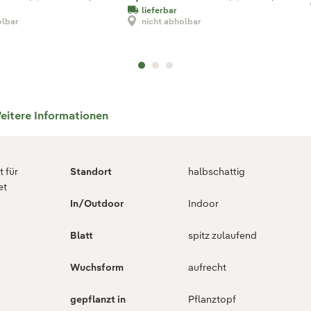
lieferbar
olbar
nicht abholbar
eitere Informationen
 für
Standort
halbschattig
et
In/Outdoor
Indoor
g
Blatt
spitz zulaufend
Wuchsform
aufrecht
gepflanzt in
Pflanztopf