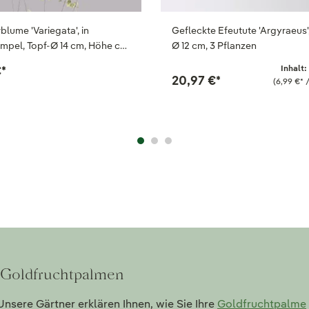
blume 'Variegata', in
Gefleckte Efeutute 'Argyraeus'
pel, Topf-Ø 14 cm, Höhe c…
Ø 12 cm, 3 Pflanzen
€
*
Inhalt:
20,97 €
*
(6,99 €
*
/
u Goldfruchtpalmen
nsere Gärtner erklären Ihnen, wie Sie Ihre
Goldfruchtpalme