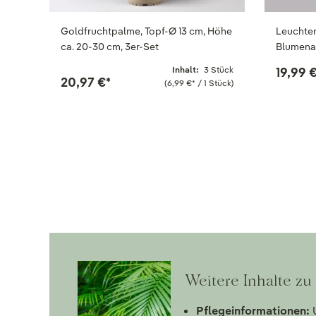
Goldfruchtpalme, Topf-Ø 13 cm, Höhe
Leuchter
ca. 20-30 cm, 3er-Set
Blumenam
Inhalt:
3 Stück
19,99 
20,97 €
*
(6,99 €
*
/ 1 Stück)
Weitere Inhalte z
Pflegeinformationen:
U