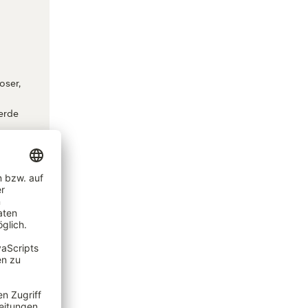
oser,
erde
auch