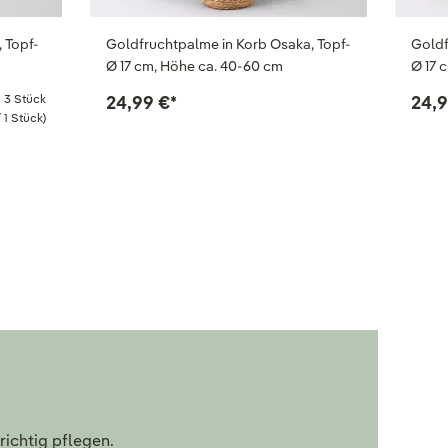
, Topf-
Goldfruchtpalme in Korb Osaka, Topf-
Goldf
Ø 17 cm, Höhe ca. 40-60 cm
Ø 17 
3 Stück
24,99 €
*
24,9
 1 Stück)
richtig pflegen.