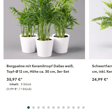
Bergpalme mit Keramiktopf Dallas weiß,
Schwertfarn
Topf-Ø 12 cm, Höhe ca. 30 cm, 3er-Set
cm, inkl
35,97 €
*
24,99 €
*
Inhalt:
3 Stück
(11,99 €
*
/ 1 Stück)