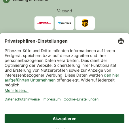
Versand
Zahlarten
*Alle Preise inkl. gesetzlicher Mehrwertsteuer zzgl.
Versand
.
Mindestbestellwert 14,90 €, ausgenommen sind Gutscheine und
Events.
Vertrag widerrufen
© 2026 Pflanzen-Kölle Gartencenter GmbH & Co. KG
AGB
Widerrufsrecht
Datenschutz
Impressum
Nutzungsbedingungen Chatbot
Barrierefreiheit