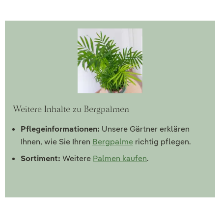
Weitere Inhalte zu Bergpalmen
Pflegeinformationen:
Unsere Gärtner erklären
Ihnen, wie Sie Ihren
Bergpalme
richtig pflegen.
Sortiment:
Weitere
Palmen kaufen
.