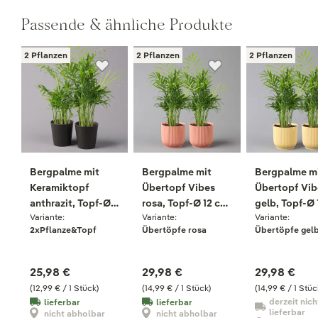
Passende & ähnliche Produkte
2 Pflanzen
2 Pflanzen
2 Pflanzen
Bergpalme mit
Bergpalme mit
Bergpalme m
Keramiktopf
Übertopf Vibes
Übertopf Vib
anthrazit, Topf-Ø
rosa, Topf-Ø 12 cm,
gelb, Topf-Ø 
Variante:
Variante:
Variante:
12 cm, Höhe ca. 30
Höhe ca. 30 cm,
cm, Höhe ca.
2xPflanze&Topf
Übertöpfe rosa
Übertöpfe gel
cm, 2er-Set
2er-Set
cm, 2er-Set
25,98 €
29,98 €
29,98 €
(12,99 € / 1 Stück)
(14,99 € / 1 Stück)
(14,99 € / 1 Stüc
derzeit nich
lieferbar
lieferbar
lieferbar
nicht abholbar
nicht abholbar