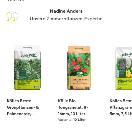
Nadine Anders
Unsere Zimmerpflanzen-Expertin
Kölles Beste
Kölle Bio
Kölles Best
Grünpflanzen- &
Tongranulat, 8-
Pflanzgranu
Palmenerde,
16mm, 10 Liter
5mm, 7,5 Li
Variante:
10 Liter
torfreduziert, 10
Liter