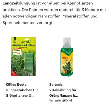
Langzeitdüngung
ist vor allem bei Kleinpflanzen
praktisch. Die Palmen werden dadurch für 3 Monate mit
allen notwendigen Nährstoffen, Mineralstoffen und
Spurenelementen versorgt.
Kölles Beste
Seramis
Düngestäbchen für
Vitalnahrung für
Grünpflanzen &
Grünpflanzen &
Variante:
250 ml
Palmen, 20 Stück
Palmen, 200 ml