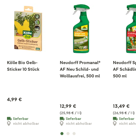
Kölle Bio Gelb-
Neudorff Promanal®
Neudorff S
Sticker 10 Stück
AF Neu Schild- und
AF Schädlin
Wolllausfrei, 500 ml
500 ml
4,99 €
12,99 €
13,49 €
(25,98 € / 1 l)
(26,98 € / 1 l)
lieferbar
lieferbar
lieferbar
nicht abholbar
nicht abholbar
nicht abh